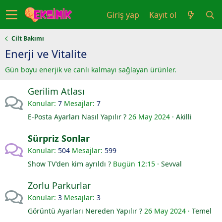
Giriş yap
Kayıt ol
Cilt Bakımı
Enerji ve Vitalite
Gün boyu enerjik ve canlı kalmayı sağlayan ürünler.
Gerilim Atlası
Konular
7
Mesajlar
7
E-Posta Ayarları Nasıl Yapılır ?
26 May 2024
Akilli
Sürpriz Sonlar
Konular
504
Mesajlar
599
Show TV'den kim ayrıldı ?
Bugün 12:15
Sevval
Zorlu Parkurlar
Konular
3
Mesajlar
3
Görüntü Ayarları Nereden Yapılır ?
26 May 2024
Temel