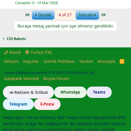
Cevaplar
0
14 Mar 2026
First
Last
Önceki
4 of 27
Sonraki
Buraya mesaj yazmak için üye olmanız gereklidir.
Cilt Bakımı
Klasik
Türkçe (TR)
İletişim
Koşullar
Gizlilik Politikası
Yardım
Anasayfa
R
S
S
Forum software by XenForo™
© 2010-2019 XenForo Ltd.
Kalabalık Yalnızlık
Büyük Forum
📣 Reklam & İrtibat
WhatsApp
Teams
Telegram
E-Posta
Yasal Uyarı: Forum Sitemiz; 5651 Sayılı Kanun kapsamında BTK
tarafından onaylı Yer Sağlayıcı'dır. Bu sebeple içerikleri kontrol
etme ya da araştırma yükümlülüğü yoktur. Üyeler yazdığı