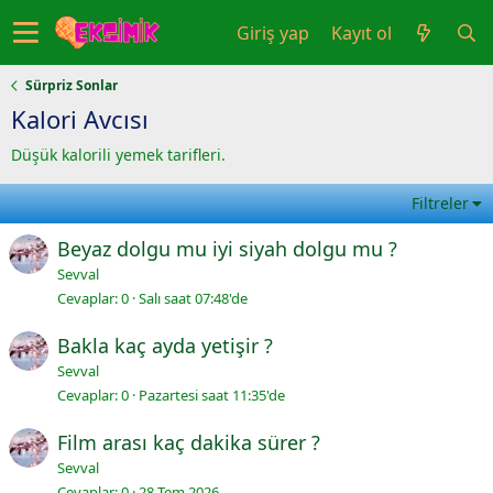
Giriş yap
Kayıt ol
Sürpriz Sonlar
Kalori Avcısı
Düşük kalorili yemek tarifleri.
Filtreler
Beyaz dolgu mu iyi siyah dolgu mu ?
Sevval
Cevaplar
0
Salı saat 07:48'de
Bakla kaç ayda yetişir ?
Sevval
Cevaplar
0
Pazartesi saat 11:35'de
Film arası kaç dakika sürer ?
Sevval
Cevaplar
0
28 Tem 2026