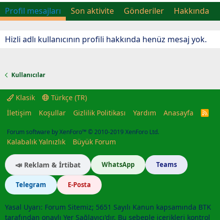
Profil mesajları
Son aktivite
Gönderiler
Hakkında
Hizli adlı kullanıcının profili hakkında henüz mesaj yok.
Kullanıcılar
Klasik
Türkçe (TR)
İletişim
Koşullar
Gizlilik Politikası
Yardım
Anasayfa
R
S
S
Forum software by XenForo™
© 2010-2019 XenForo Ltd.
Kalabalık Yalnızlık
Büyük Forum
📣 Reklam & İrtibat
WhatsApp
Teams
Telegram
E-Posta
Yasal Uyarı: Forum Sitemiz; 5651 Sayılı Kanun kapsamında BTK
tarafından onaylı Yer Sağlayıcı'dır. Bu sebeple içerikleri kontrol