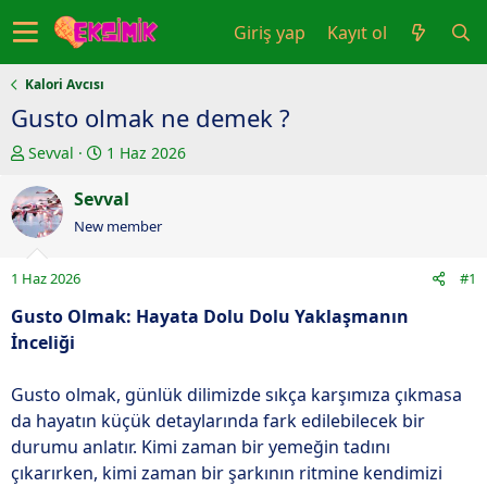
Giriş yap
Kayıt ol
Kalori Avcısı
Gusto olmak ne demek ?
K
B
Sevval
1 Haz 2026
o
a
n
Sevval
ş
u
l
New member
y
a
u
n
1 Haz 2026
#1
b
g
a
ı
Gusto Olmak: Hayata Dolu Dolu Yaklaşmanın
ş
ç
İnceliği
l
t
a
a
Gusto olmak, günlük dilimizde sıkça karşımıza çıkmasa
t
r
da hayatın küçük detaylarında fark edilebilecek bir
a
i
durumu anlatır. Kimi zaman bir yemeğin tadını
n
h
çıkarırken, kimi zaman bir şarkının ritmine kendimizi
i