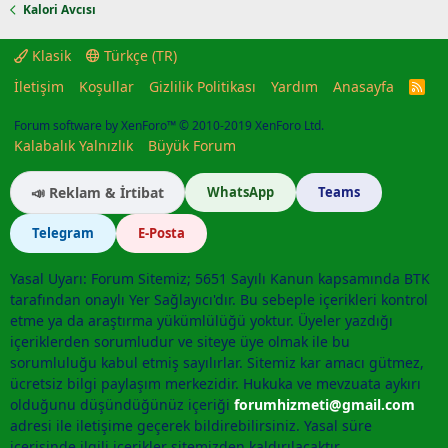
Kalori Avcısı
Klasik
Türkçe (TR)
İletişim
Koşullar
Gizlilik Politikası
Yardım
Anasayfa
R
S
S
Forum software by XenForo™
© 2010-2019 XenForo Ltd.
Kalabalık Yalnızlık
Büyük Forum
📣 Reklam & İrtibat
WhatsApp
Teams
Telegram
E-Posta
Yasal Uyarı: Forum Sitemiz; 5651 Sayılı Kanun kapsamında BTK
tarafından onaylı Yer Sağlayıcı'dır. Bu sebeple içerikleri kontrol
etme ya da araştırma yükümlülüğü yoktur. Üyeler yazdığı
içeriklerden sorumludur ve siteye üye olmak ile bu
sorumluluğu kabul etmiş sayılırlar. Sitemiz kar amacı gütmez,
ücretsiz bilgi paylaşım merkezidir. Hukuka ve mevzuata aykırı
olduğunu düşündüğünüz içeriği
forumhizmeti@gmail.com
adresi ile iletişime geçerek bildirebilirsiniz. Yasal süre
içerisinde ilgili içerikler sitemizden kaldırılacaktır.