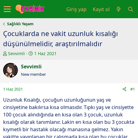
Giriş yap
Kayıt ol
Sağlıklı Yaşam
Çocuklarda ne vakit uzunluk kısalığı
düşünülmelidir, araştırılmalıdır
K
B
Sevvimli
1 Haz 2021
o
a
n
Sevvimli
ş
u
l
New member
y
a
u
n
1 Haz 2021
#1
b
g
a
ı
Uzunluk Kısalığı, çocuğun uzunluğunun yaş ve
ş
ç
cinsiyetine bakılırsa kısa olmasıdır. Tıpkı yaş ve cinsiyette
l
t
100 çocuk alındığında en kısa olan 3 çocuk, uzunluk
a
a
kısalığı olarak tanımlanır. Lakin en kısa olan bu 3 çocukta
t
r
kıymetli bir hastalık olacağı manasına gelmez. Yakın
a
i
vakitte yayınlanan bir çalışmada kısa olan bu çocuklar
n
h