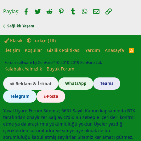
Facebook
Twitter
Reddit
Pinterest
Tumblr
WhatsApp
E-posta
Link
Paylaş:
Sağlıklı Yaşam
Klasik
Türkçe (TR)
İletişim
Koşullar
Gizlilik Politikası
Yardım
Anasayfa
R
S
S
Forum software by XenForo™
© 2010-2019 XenForo Ltd.
Kalabalık Yalnızlık
Büyük Forum
📣 Reklam & İrtibat
WhatsApp
Teams
Telegram
E-Posta
Yasal Uyarı: Forum Sitemiz; 5651 Sayılı Kanun kapsamında BTK
tarafından onaylı Yer Sağlayıcı'dır. Bu sebeple içerikleri kontrol
etme ya da araştırma yükümlülüğü yoktur. Üyeler yazdığı
içeriklerden sorumludur ve siteye üye olmak ile bu
sorumluluğu kabul etmiş sayılırlar. Sitemiz kar amacı gütmez,