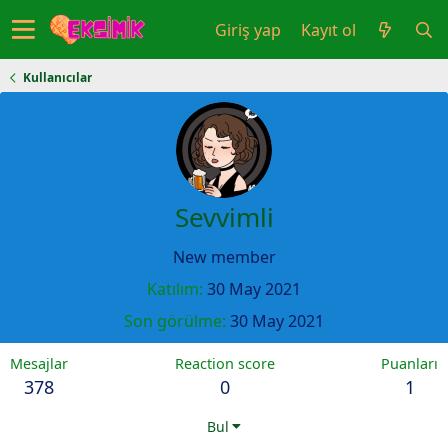
Giriş yap
Kayıt ol
Kullanıcılar
Sevvimli
New member
Katılım
30 May 2021
Son görülme
30 May 2021
Mesajlar
Reaction score
Puanları
378
0
1
Bul