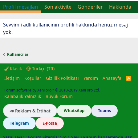
Profil mesajları
Son aktivite
Gönderiler
Hakkında
Sevvimli adlı kullanıcının profili hakkında henüz mesaj
yok.
Kullanıcılar
Klasik
Türkçe (TR)
İletişim
Koşullar
Gizlilik Politikası
Yardım
Anasayfa
R
S
S
Forum software by XenForo™
© 2010-2019 XenForo Ltd.
Kalabalık Yalnızlık
Büyük Forum
📣 Reklam & İrtibat
WhatsApp
Teams
Telegram
E-Posta
Yasal Uyarı: Forum Sitemiz; 5651 Sayılı Kanun kapsamında BTK