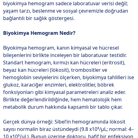
biyokimya hemogram sadece laboratuvar verisi değil;
yaşam tarzı, beslenme ve sosyal çevremizle doğrudan
bağlantılı bir sağlık göstergesi.
Biyokimya Hemogram Nedir?
Biyokimya hemogram, kanın kimyasal ve hücresel
bileşenlerini birlikte inceleyen bir laboratuvar testidir.
Standart hemogram, kırmızı kan hücreleri (eritrosit),
beyaz kan hücreleri (lökosit), trombositler ve
hemoglobin seviyelerini ölçerken, biyokimya tahlilleri ise
glukoz, karaciğer enzimleri, elektrolitler, böbrek
fonksiyonları gibi kimyasal parametreleri analiz eder.
Birlikte değerlendirildiğinde, hem hematolojik hem
metabolik durum hakkında kapsamlı bir tablo çıkar.
Gerçek dünya örneği: Sibel’in hemogramında lökosit
sayısı normalin biraz üstündeydi (9.8 x10³/µL; normal: 4–
10 x10³/µL). Bunun üzerine doktoru, hafif bir enfeksiyon