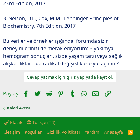
23rd Edition, 2017
3. Nelson, D.L., Cox, M.M., Lehninger Principles of
Biochemistry, 7th Edition, 2017
Bu veriler ve örnekler ışığında, forumda sizin
deneyimlerinizi de merak ediyorum: Biyokimya
hemogram sonuçları, sizde yaşam tarzı veya sağlık
alışkanlıklarında radikal değişikliklere yol açtı mı?
Cevap yazmak için giriş yap yada kayıt ol.
Facebook
Twitter
Reddit
Pinterest
Tumblr
WhatsApp
E-posta
Link
Paylaş:
Kalori Avcısı
Klasik
Türkçe (TR)
İletişim
Koşullar
Gizlilik Politikası
Yardım
Anasayfa
R
S