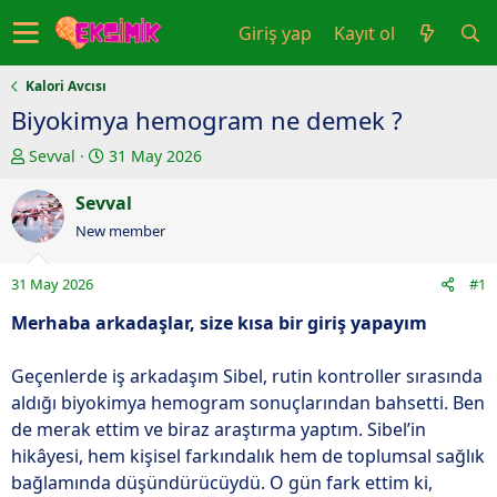
Giriş yap
Kayıt ol
Kalori Avcısı
Biyokimya hemogram ne demek ?
K
B
Sevval
31 May 2026
o
a
n
Sevval
ş
u
l
New member
y
a
u
n
31 May 2026
#1
b
g
a
ı
Merhaba arkadaşlar, size kısa bir giriş yapayım
ş
ç
l
t
Geçenlerde iş arkadaşım Sibel, rutin kontroller sırasında
a
a
aldığı biyokimya hemogram sonuçlarından bahsetti. Ben
t
r
de merak ettim ve biraz araştırma yaptım. Sibel’in
a
i
hikâyesi, hem kişisel farkındalık hem de toplumsal sağlık
n
h
bağlamında düşündürücüydü. O gün fark ettim ki,
i