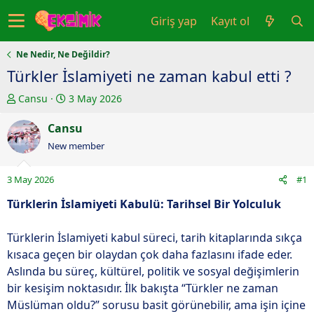
Giriş yap
Kayıt ol
Ne Nedir, Ne Değildir?
Türkler İslamiyeti ne zaman kabul etti ?
K
B
Cansu
3 May 2026
o
a
n
Cansu
ş
u
l
New member
y
a
u
n
3 May 2026
#1
b
g
a
ı
Türklerin İslamiyeti Kabulü: Tarihsel Bir Yolculuk
ş
ç
l
t
Türklerin İslamiyeti kabul süreci, tarih kitaplarında sıkça
a
a
kısaca geçen bir olaydan çok daha fazlasını ifade eder.
t
r
Aslında bu süreç, kültürel, politik ve sosyal değişimlerin
a
i
bir kesişim noktasıdır. İlk bakışta “Türkler ne zaman
n
h
Müslüman oldu?” sorusu basit görünebilir, ama işin içine
i