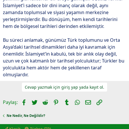
İslamiyet’i sadece bir dini inanç olarak değil, aynı
zamanda toplumsal ve siyasi yaşamın merkezine
yerleştirmişlerdir. Bu dönüşüm, hem kendi tarihlerini
hem de bölgesel tarihleri derinden etkilemiştir.
Bu süreci anlamak, günümüz Türk toplumunu ve Orta
Asya’daki tarihsel dinamikleri daha iyi kavramak için
önemlidir. İslamiyet’in kabulü, tek bir anlık olay değil,
uzun ve çok katmanlı bir tarihsel yolculuktur; Türkler bu
yolculukta hem aktör hem de şekillenen taraf
olmuşlardır.
Cevap yazmak için giriş yap yada kayıt ol.
Facebook
Twitter
Reddit
Pinterest
Tumblr
WhatsApp
E-posta
Link
Paylaş:
Ne Nedir, Ne Değildir?
Klasik
Türkçe (TR)