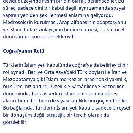
devlet düzeyinde resmî bir din olarak benimsediler. Bu
süreç, sadece dini bir kabul değil, aynı zamanda sosyal
yapının yeniden şekillenmesi anlamına geliyordu.
Medreselerin kurulması, Arap alfabesinin adaptasyonu
ve İslami hukuk anlayışının benimsenmesi, bu kültürel
dönüşümün somut örnekleriydi.
Coğrafyanın Rolü
Türklerin İslamiyeti kabulünde coğrafya da belirleyici bir
rol oynadı. Batı ve Orta Asya’daki Türk boyları ile İran ve
Mezopotamya gibi İslam merkezleri arasındaki yakınlık,
bu süreci hızlandırdı. Özellikle Sâmânîler ve Gazneliler
döneminde, Türk askerleri İslam ordularında görev
alarak hem dini hem de siyasi kimliklerini güçlendirdiler.
Bu bağlamda, Türklerin İslamiyeti kabulü sadece bireysel
bir dönüşüm değil, stratejik bir tercih olarak da
görülebilir.