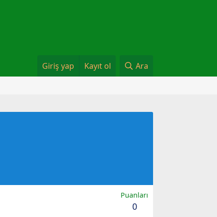
Giriş yap
Kayıt ol
Ara
Puanları
0