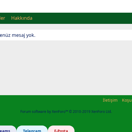
ler
Hakkında
 henüz mesaj yok.
İletişim
Koşu
Forum software by XenForo™
© 2010-2019 XenForo Ltd.
Teams
Telegram
E-Posta