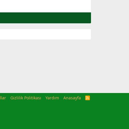
llar
Gizlilik Politikası
Yardım
Anasayfa
R
S
S