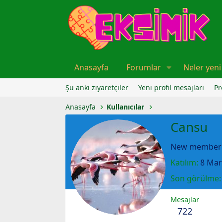
Anasayfa
Forumlar
Neler yeni
Şu anki ziyaretçiler
Yeni profil mesajları
Pr
Anasayfa
Kullanıcılar
Cansu
New member
Katılım
8 Mar
Son görülme
Mesajlar
722