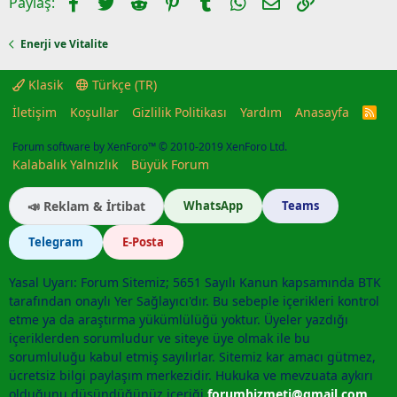
Facebook
Twitter
Reddit
Pinterest
Tumblr
WhatsApp
E-posta
Link
Paylaş:
Enerji ve Vitalite
Klasik
Türkçe (TR)
İletişim
Koşullar
Gizlilik Politikası
Yardım
Anasayfa
R
S
S
Forum software by XenForo™
© 2010-2019 XenForo Ltd.
Kalabalık Yalnızlık
Büyük Forum
📣 Reklam & İrtibat
WhatsApp
Teams
Telegram
E-Posta
Yasal Uyarı: Forum Sitemiz; 5651 Sayılı Kanun kapsamında BTK
tarafından onaylı Yer Sağlayıcı'dır. Bu sebeple içerikleri kontrol
etme ya da araştırma yükümlülüğü yoktur. Üyeler yazdığı
içeriklerden sorumludur ve siteye üye olmak ile bu
sorumluluğu kabul etmiş sayılırlar. Sitemiz kar amacı gütmez,
ücretsiz bilgi paylaşım merkezidir. Hukuka ve mevzuata aykırı
olduğunu düşündüğünüz içeriği
forumhizmeti@gmail.com