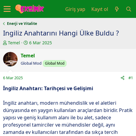
Giriş yap
Kayıt ol
Enerji ve Vitalite
Ingiliz Anahtarını Hangi Ülke Buldu ?
K
B
Temel
6 Mar 2025
o
a
n
Temel
ş
u
l
Global Mod
Global Mod
y
a
u
n
6 Mar 2025
#1
b
g
a
ı
İngiliz Anahtarı: Tarihçesi ve Gelişimi
ş
ç
l
t
İngiliz anahtarı, modern mühendislik ve el aletleri
a
a
dünyasında en yaygın kullanılan araçlardan biridir. Pratik
t
r
yapısı ve geniş kullanım alanı ile bu alet, sadece
a
i
profesyonel tamirciler ve mühendisler değil, aynı
n
h
zamanda ev kullanıcıları tarafından da sıkça tercih
i