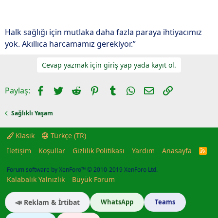
Halk sağlığı için mutlaka daha fazla paraya ihtiyacımız
yok. Akıllıca harcamamız gerekiyor.”
Cevap yazmak için giriş yap yada kayıt ol.
Facebook
Twitter
Reddit
Pinterest
Tumblr
WhatsApp
E-posta
Link
Paylaş:
Sağlıklı Yaşam
Klasik
Türkçe (TR)
İletişim
Koşullar
Gizlilik Politikası
Yardım
Anasayfa
R
S
S
Forum software by XenForo™
© 2010-2019 XenForo Ltd.
Kalabalık Yalnızlık
Büyük Forum
📣 Reklam & İrtibat
WhatsApp
Teams