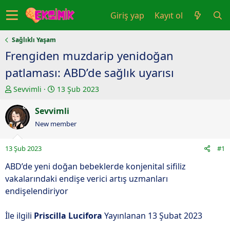
Giriş yap
Kayıt ol
Sağlıklı Yaşam
Frengiden muzdarip yenidoğan
patlaması: ABD’de sağlık uyarısı
K
B
Sevvimli
13 Şub 2023
o
a
n
Sevvimli
ş
u
l
New member
y
a
u
n
13 Şub 2023
#1
b
g
a
ı
ABD’de yeni doğan bebeklerde konjenital sifiliz
ş
ç
vakalarındaki endişe verici artış uzmanları
l
t
endişelendiriyor
a
a
t
r
İle ilgili
Priscilla Lucifora
Yayınlanan 13 Şubat 2023
a
i
n
h