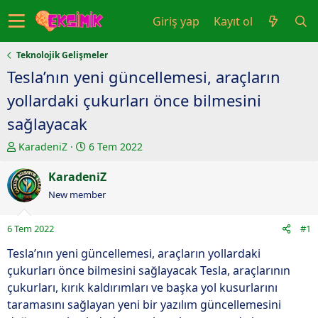
Giriş yap
Kayıt ol
Teknolojik Gelişmeler
Tesla’nın yeni güncellemesi, araçların
yollardaki çukurları önce bilmesini
sağlayacak
K
B
KaradeniZ
6 Tem 2022
o
a
n
KaradeniZ
ş
u
l
New member
y
a
u
n
6 Tem 2022
#1
b
g
a
ı
Tesla’nın yeni güncellemesi, araçların yollardaki
ş
ç
çukurları önce bilmesini sağlayacak Tesla, araçlarının
l
t
çukurları, kırık kaldırımları ve başka yol kusurlarını
a
a
taramasını sağlayan yeni bir yazılım güncellemesini
t
r