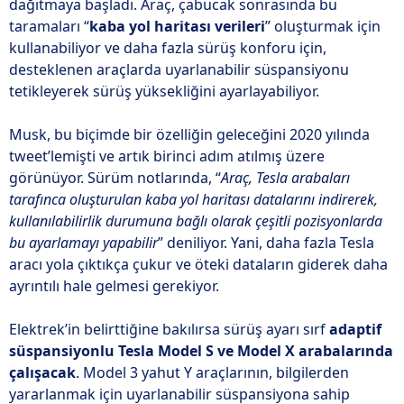
dağıtmaya başladı. Araç, çabucak sonrasında bu
a
i
taramaları “
kaba yol haritası verileri
” oluşturmak için
n
h
kullanabiliyor ve daha fazla sürüş konforu için,
i
desteklenen araçlarda uyarlanabilir süspansiyonu
tetikleyerek sürüş yüksekliğini ayarlayabiliyor.
Musk, bu biçimde bir özelliğin geleceğini 2020 yılında
tweet’lemişti ve artık birinci adım atılmış üzere
görünüyor. Sürüm notlarında, “
Araç, Tesla arabaları
tarafınca oluşturulan kaba yol haritası datalarını indirerek,
kullanılabilirlik durumuna bağlı olarak çeşitli pozisyonlarda
bu ayarlamayı yapabilir
” deniliyor. Yani, daha fazla Tesla
aracı yola çıktıkça çukur ve öteki dataların giderek daha
ayrıntılı hale gelmesi gerekiyor.
Elektrek’in belirttiğine bakılırsa sürüş ayarı sırf
adaptif
süspansiyonlu Tesla Model S ve Model X arabalarında
çalışacak
. Model 3 yahut Y araçlarının, bilgilerden
yararlanmak için uyarlanabilir süspansiyona sahip