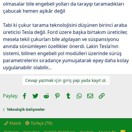
olmasalar bile engebeli yolları da tarayıp taramadıkları
çabucak hemen aşikâr değil
Tabi ki çukur tarama teknolojisini düşünen birinci araba
üreticisi Tesla değil. Ford üzere başka birtakım üreticiler,
mesela tekil çukurları bile algılayan ve süspansiyonu
anında sönümleyen özellikler önerdi. Lakin Tesla’nın
sistemi, bilinen engebeli yol modülleri üzerinde sürüş
parametrelerini sıradançe yumuşatarak epey daha kolay
uygulanabilir olabilir…
Cevap yazmak için giriş yap yada kayıt ol.
Facebook
Twitter
Reddit
Pinterest
Tumblr
WhatsApp
E-posta
Link
Paylaş:
Teknolojik Gelişmeler
Klasik
Türkçe (TR)
R