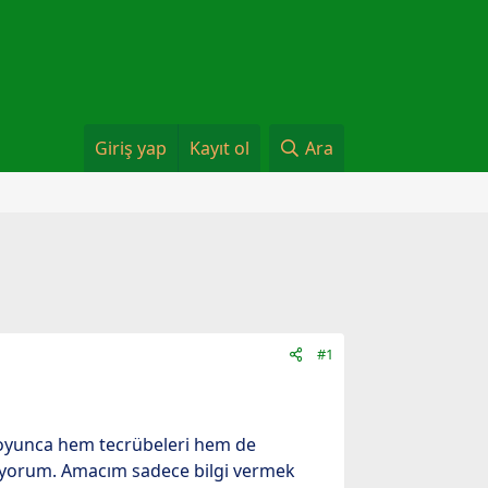
Giriş yap
Kayıt ol
Ara
#1
 boyunca hem tecrübeleri hem de
stiyorum. Amacım sadece bilgi vermek