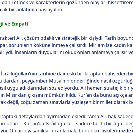
ye dahil etmek ve karakterlerin gözünden olayları hissettir
ıcak bir anlatımla başlayalım.
eji ve Empati
kteri Ali, çözüm odaklı ve stratejik bir kişiydi. Tarih boyunc
ar, sorunların köküne inmeye çalışırdı. Miriam ise kadın k
ü biriydi. İnsanların duygularını okur, onları anlamaya çalış
 İsrâiloğulları’nın tarihine dair eski bir kitaptan bahseden bir
rluklardan, peygamber Musa’nın önderliğinde nasıl özgürl
nasıl uyguladıklarından söz ediyordu. Ali hemen stratejik bir 
lkın Mısır’dan çıkışını mümkün kıldı. Kur’an da bunu açıkça anl
rak değil, çoğu zaman sınavlarla yüzleşen bir millet olarak b
kitaptaki detaylardan ayırmadan ekledi: “Ama Ali, bak sadece
umutları… Kur’an’da İsrâiloğulları, sadece tarihi bir figür d
or. Onların yaşadıklarını anlamak, bugünkü ilişkilerimizde de