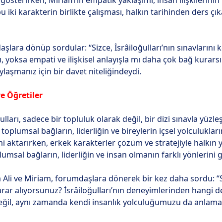
gösterirken, Miriam’ın empatik yaklaşımı, insan ilişkilerini
u iki karakterin birlikte çalışması, halkın tarihinden der
şlara dönüp sordular: “Sizce, İsrâiloğulları’nın sınavlarını ke
ı, yoksa empati ve ilişkisel anlayışla mı daha çok bağ kurars
ylaşmanız için bir davet niteliğindeydi.
e Öğretiler
ulları, sadece bir topluluk olarak değil, bir dizi sınavla yüzle
oplumsal bağların, liderliğin ve bireylerin içsel yolculuklar
 aktarırken, erkek karakterler çözüm ve stratejiyle halkın yo
msal bağların, liderliğin ve insan olmanın farklı yönlerini g
li ve Miriam, forumdaşlara dönerek bir kez daha sordu: “Siz
rar alıyorsunuz? İsrâiloğulları’nın deneyimlerinden hangi der
değil, aynı zamanda kendi insanlık yolculuğumuzu da anlama