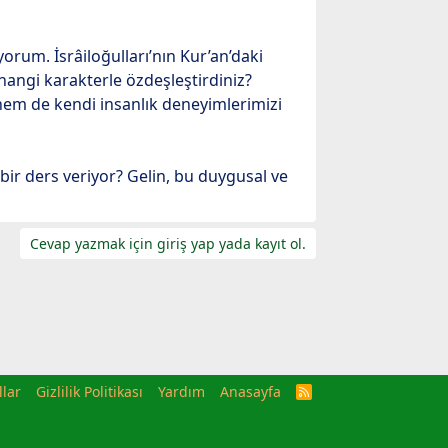
rum. İsrâiloğulları’nın Kur’an’daki
 hangi karakterle özdeşleştirdiniz?
em de kendi insanlık deneyimlerimizi
bir ders veriyor? Gelin, bu duygusal ve
Cevap yazmak için giriş yap yada kayıt ol.
llar
Gizlilik Politikası
Yardım
Anasayfa
R
S
S