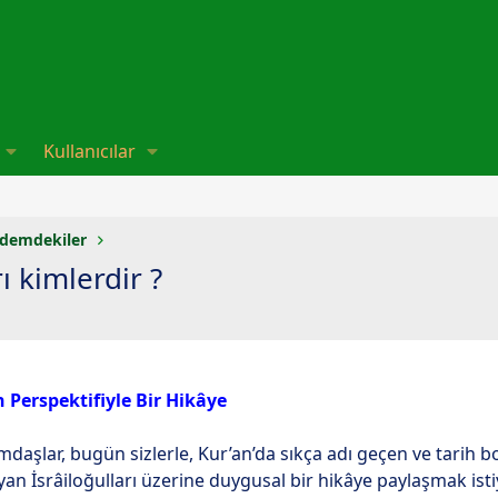
Kullanıcılar
demdekiler
ı kimlerdir ?
n Perspektifiyle Bir Hikâye
mdaşlar, bugün sizlerle, Kur’an’da sıkça adı geçen ve tarih
yan İsrâiloğulları üzerine duygusal bir hikâye paylaşmak i