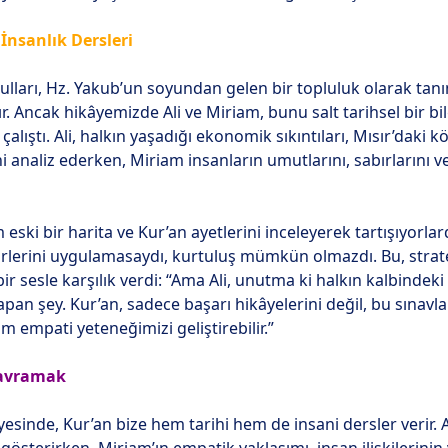
 İnsanlık Dersleri
ğulları, Hz. Yakub’un soyundan gelen bir topluluk olarak ta
ır. Ancak hikâyemizde Ali ve Miriam, bunu salt tarihsel bir bi
lıştı. Ali, halkın yaşadığı ekonomik sıkıntıları, Mısır’daki 
analiz ederken, Miriam insanların umutlarını, sabırlarını ve 
m eski bir harita ve Kur’an ayetlerini inceleyerek tartışıyorlar
lerini uygulamasaydı, kurtuluş mümkün olmazdı. Bu, stratejik 
r sesle karşılık verdi: “Ama Ali, unutma ki halkın kalbindek
pan şey. Kur’an, sadece başarı hikâyelerini değil, bu sınavla
m empati yeteneğimizi geliştirebilir.”
avramak
yesinde, Kur’an bize hem tarihi hem de insani dersler verir. Ali