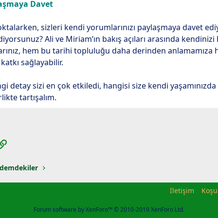
aşmaya Davet
talarken, sizleri kendi yorumlarınızı paylaşmaya davet ediyo
diyorsunuz? Ali ve Miriam’ın bakış açıları arasında kendinizi
rınız, hem bu tarihi topluluğu daha derinden anlamamıza h
tkı sağlayabilir.
i detay sizi en çok etkiledi, hangisi size kendi yaşamınızda 
likte tartışalım.
App
posta
Link
demdekiler
İletişim
Koşu
Forum software by XenForo™
© 2010-2019 XenForo Ltd.