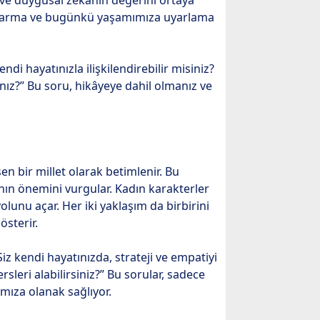
n ve duygusal zekânın değerini ortaya
s çıkarma ve bugünkü yaşamımıza uyarlama
ndi hayatınızla ilişkilendirebilir misiniz?
ınız?” Bu soru, hikâyeye dahil olmanız ve
şen bir millet olarak betimlenir. Bu
ının önemini vurgular. Kadın karakterler
lunu açar. Her iki yaklaşım da birbirini
österir.
 kendi hayatınızda, strateji ve empatiyi
sleri alabilirsiniz?” Bu sorular, sadece
mıza olanak sağlıyor.