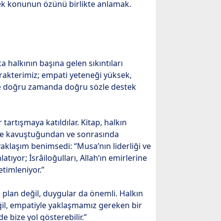
erek konunun özünü birlikte anlamak.
a halkının başına gelen sıkıntıları
arakterimiz; empati yeteneği yüksek,
ır ve doğru zamanda doğru sözle destek
 tartışmaya katıldılar. Kitap, halkın
üğe kavuştuğundan ve sonrasında
yaklaşım benimsedi: “Musa’nın liderliği ve
atıyor; İsrâiloğulları, Allah’ın emirlerine
etimleniyor.”
 plan değil, duygular da önemli. Halkın
eğil, empatiyle yaklaşmamız gereken bir
 bize yol gösterebilir.”