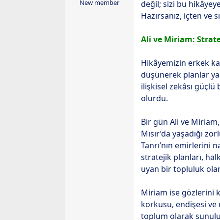
ş
ç
New member
değil; sizi bu hikâye
l
t
Hazırsanız, içten ve s
a
a
t
r
Ali ve Miriam: Strat
a
i
n
h
Hikâyemizin erkek kara
i
düşünerek planlar yap
ilişkisel zekâsı güçl
olurdu.
Bir gün Ali ve Miriam,
Mısır’da yaşadığı zo
Tanrı’nın emirlerini 
stratejik planları, ha
uyan bir topluluk ola
Miriam ise gözlerini 
korkusu, endişesi ve 
toplum olarak sunuluy