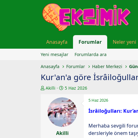
Anasayfa
Forumlar
Neler yeni
Yeni mesajlar
Forumlarda ara
Anasayfa
Forumlar
Haber Merkezi
Gün
Kur'an'a göre İsrâiloğullar
K
B
Akilli
5 Haz 2026
o
a
5 Haz 2026
n
ş
u
l
İsrâiloğulları: Kur’a
y
a
u
n
Merhaba sevgili foru
b
g
Akilli
dersleriyle önem taşı
a
ı