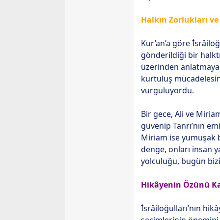
Halkın Zorlukları ve
Kur’an’a göre İsrâilo
gönderildiği bir halkt
üzerinden anlatmaya ça
kurtuluş mücadelesini 
vurguluyordu.
Bir gece, Ali ve Miria
güvenip Tanrı’nın emir
Miriam ise yumuşak bi
denge, onları insan ya
yolculuğu, bugün bizi
Hikâyenin Özünü K
İsrâiloğulları’nın hikâ