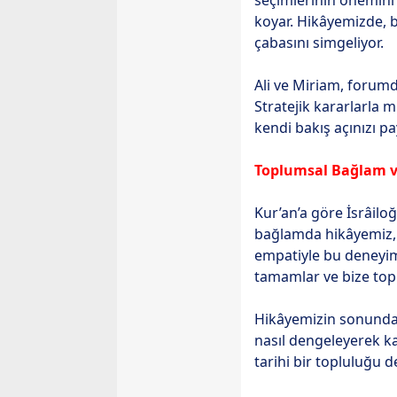
seçimlerinin önemini 
koyar. Hikâyemizde, b
çabasını simgeliyor.
Ali ve Miriam, forumda
Stratejik kararlarla m
kendi bakış açınızı pa
Toplumsal Bağlam v
Kur’an’a göre İsrâiloğ
bağlamda hikâyemiz, t
empatiyle bu deneyimi
tamamlar ve bize toplu
Hikâyemizin sonunda A
nasıl dengeleyerek ka
tarihi bir topluluğu 