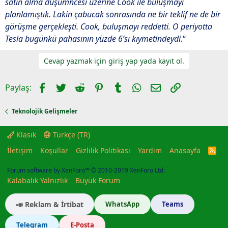
satın alma düşümncesi üzerine Cook ile buluşmayı
planlamıştık. Lakin çabucak sonrasında ne bir teklif ne de bir
görüşme gerçekleşti. Cook, buluşmayı reddetti. O periyotta
Tesla bugünkü pahasının yüzde 6’sı kıymetindeydi.
“
Cevap yazmak için giriş yap yada kayıt ol.
Facebook
Twitter
Reddit
Pinterest
Tumblr
WhatsApp
E-posta
Link
Paylaş:
Teknolojik Gelişmeler
Klasik
Türkçe (TR)
İletişim
Koşullar
Gizlilik Politikası
Yardım
Anasayfa
R
S
S
Forum software by XenForo™
© 2010-2019 XenForo Ltd.
Kalabalık Yalnızlık
Büyük Forum
📣 Reklam & İrtibat
WhatsApp
Teams
Telegram
E-Posta