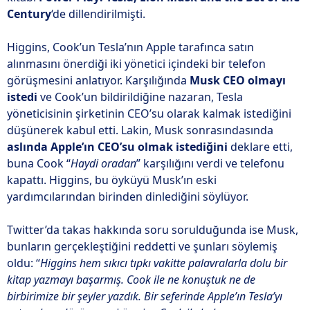
Century
‘de dillendirilmişti.
i
Higgins, Cook’un Tesla’nın Apple tarafınca satın
alınmasını önerdiği iki yönetici içindeki bir telefon
görüşmesini anlatıyor. Karşılığında
Musk CEO olmayı
istedi
ve Cook’un bildirildiğine nazaran, Tesla
yöneticisinin şirketinin CEO’su olarak kalmak istediğini
düşünerek kabul etti. Lakin, Musk sonrasındasında
aslında Apple’ın CEO’su olmak istediğini
deklare etti,
buna Cook “
Haydi oradan
” karşılığını verdi ve telefonu
kapattı. Higgins, bu öyküyü Musk’ın eski
yardımcılarından birinden dinlediğini söylüyor.
Twitter’da takas hakkında soru sorulduğunda ise Musk,
bunların gerçekleştiğini reddetti ve şunları söylemiş
oldu: “
Higgins hem sıkıcı tıpkı vakitte palavralarla dolu bir
kitap yazmayı başarmış. Cook ile ne konuştuk ne de
birbirimize bir şeyler yazdık. Bir seferinde Apple’ın Tesla’yı