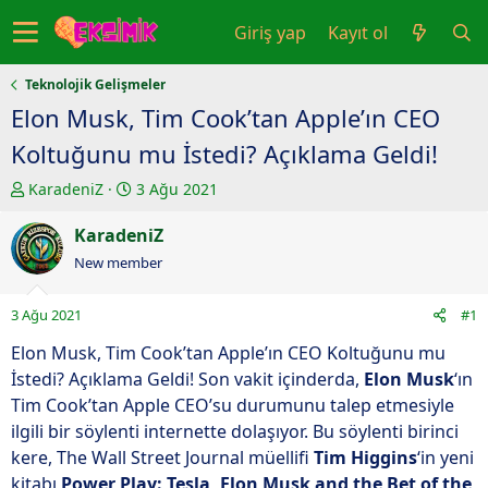
Giriş yap
Kayıt ol
Teknolojik Gelişmeler
Elon Musk, Tim Cook’tan Apple’ın CEO
Koltuğunu mu İstedi? Açıklama Geldi!
K
B
KaradeniZ
3 Ağu 2021
o
a
n
KaradeniZ
ş
u
l
New member
y
a
u
n
3 Ağu 2021
#1
b
g
a
ı
Elon Musk, Tim Cook’tan Apple’ın CEO Koltuğunu mu
ş
ç
İstedi? Açıklama Geldi! Son vakit içinderda,
Elon Musk
‘ın
l
t
Tim Cook’tan Apple CEO’su durumunu talep etmesiyle
a
a
ilgili bir söylenti internette dolaşıyor. Bu söylenti birinci
t
r
kere, The Wall Street Journal müellifi
Tim Higgins
‘in yeni
a
i
kitabı
Power Play: Tesla, Elon Musk and the Bet of the
n
h