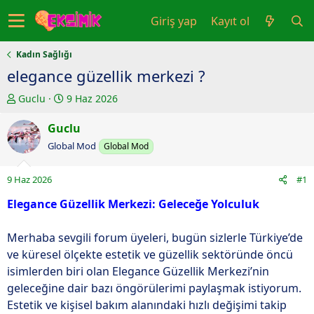
Giriş yap
Kayıt ol
Kadın Sağlığı
elegance güzellik merkezi ?
K
B
Guclu
9 Haz 2026
o
a
n
Guclu
ş
u
l
Global Mod
Global Mod
y
a
u
n
9 Haz 2026
#1
b
g
a
ı
Elegance Güzellik Merkezi: Geleceğe Yolculuk
ş
ç
l
t
Merhaba sevgili forum üyeleri, bugün sizlerle Türkiye’de
a
a
ve küresel ölçekte estetik ve güzellik sektöründe öncü
t
r
isimlerden biri olan Elegance Güzellik Merkezi’nin
a
i
geleceğine dair bazı öngörülerimi paylaşmak istiyorum.
n
h
Estetik ve kişisel bakım alanındaki hızlı değişimi takip
i