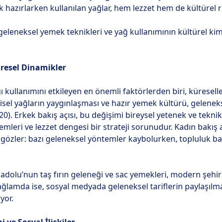
hazırlarken kullanılan yağlar, hem lezzet hem de kültürel ri
eleneksel yemek teknikleri ve yağ kullanımının kültürel kim
üresel Dinamikler
kullanımını etkileyen en önemli faktörlerden biri, küresel
sel yağların yaygınlaşması ve hazır yemek kültürü, geleneks
2020). Erkek bakış açısı, bu değişimi bireysel yetenek ve tekn
emleri ve lezzet dengesi bir strateji sorunudur. Kadın bakış açı
özler: bazı geleneksel yöntemler kaybolurken, topluluk bağ
nadolu’nun taş fırın geleneği ve sac yemekleri, modern şehi
bağlamda ise, sosyal medyada geleneksel tariflerin paylaşılm
ıyor.