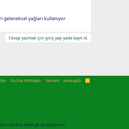
 geleneksel yağları kullanıyor
Cevap yazmak için giriş yap yada kayıt ol.
llar
Gizlilik Politikası
Yardım
Anasayfa
R
S
S
kleri kontrol etme ya da araştırma