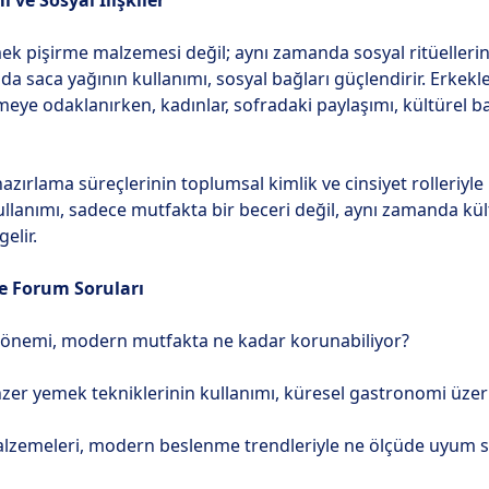
ve Sosyal İlişkiler
k pişirme malzemesi değil; aynı zamanda sosyal ritüellerin 
da saca yağının kullanımı, sosyal bağları güçlendirir. Erkekler
meye odaklanırken, kadınlar, sofradaki paylaşımı, kültürel b
zırlama süreçlerinin toplumsal kimlik ve cinsiyet rolleriyle i
ullanımı, sadece mutfakta bir beceri değil, aynı zamanda kü
elir.
e Forum Soruları
l önemi, modern mutfakta ne kadar korunabiliyor?
nzer yemek tekniklerinin kullanımı, küresel gastronomi üzerin
zemeleri, modern beslenme trendleriyle ne ölçüde uyum sa