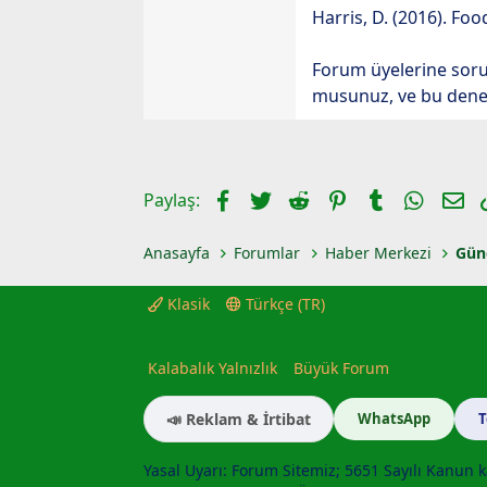
Harris, D. (2016). Fo
Forum üyelerine soru
musunuz, ve bu deneyi
Facebook
Twitter
Reddit
Pinterest
Tumblr
Whats
E-
Paylaş:
Anasayfa
Forumlar
Haber Merkezi
Gün
Klasik
Türkçe (TR)
Kalabalık Yalnızlık
Büyük Forum
📣 Reklam & İrtibat
WhatsApp
Yasal Uyarı: Forum Sitemiz; 5651 Sayılı Kanun k