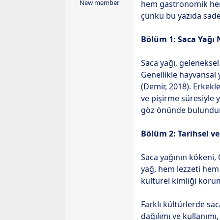
ş
ç
New member
hem gastronomik hem 
l
t
çünkü bu yazıda sade
a
a
t
r
Bölüm 1: Saca Yağı 
a
i
n
h
Saca yağı, geleneksel
i
Genellikle hayvansal 
(Demir, 2018). Erkekl
ve pişirme süresiyle 
göz önünde bulundurara
Bölüm 2: Tarihsel v
Saca yağının kökeni, 
yağ, hem lezzeti hem 
kültürel kimliği kor
Farklı kültürlerde s
dağılımı ve kullanımı