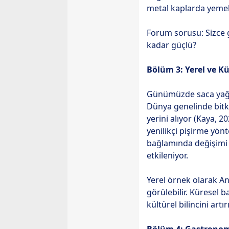
metal kaplarda yemek 
Forum sorusu: Sizce g
kadar güçlü?
Bölüm 3: Yerel ve K
Günümüzde saca yağı 
Dünya genelinde bitki
yerini alıyor (Kaya, 
yenilikçi pişirme yönt
bağlamında değişimi g
etkileniyor.
Yerel örnek olarak A
görülebilir. Küresel 
kültürel bilincini artır