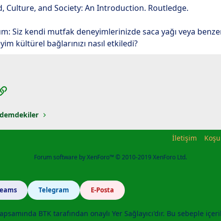
od, Culture, and Society: An Introduction. Routledge.
m: Siz kendi mutfak deneyimlerinizde saca yağı veya benzeri
m kültürel bağlarınızı nasıl etkiledi?
App
posta
Link
demdekiler
İletişim
Koşu
Forum software by XenForo™
© 2010-2019 XenForo Ltd.
Teams
Telegram
E-Posta
apsamında BTK tarafından onaylı Yer Sağlayıcı'dır. Bu sebeple içeri