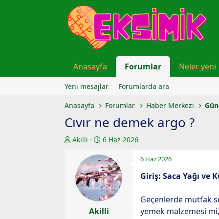
Anasayfa
Forumlar
Neler yeni
Yeni mesajlar
Forumlarda ara
Anasayfa
Forumlar
Haber Merkezi
Gün
Cıvır ne demek argo ?
K
B
Akilli
6 Haz 2026
o
a
6 Haz 2026
n
ş
u
l
Giriş: Saca Yağı ve 
y
a
u
n
Geçenlerde mutfak so
b
g
Akilli
yemek malzemesi mi, 
a
ı