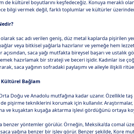
de kültürel boyutlarını keşfedeceğiz. Konuya meraklı olan
ce bilgi vermek değil, farklı toplumlar ve kültürler üzerin
Nedir?
 olarak sac adı verilen geniş, düz metal kaplarda pişirilen y
yağlar veya bitkisel yağlarla hazırlanır ve yemeğe hem lezz
er açısından, saca yağı mutfakta bireysel başarı ve ustalık gö
yemek hazırlamak bir strateji ve beceri işidir. Kadınlar ise 
k, saca yağının sofradaki paylaşımı ve aileyle ilişkili ritüe
e Kültürel Bağlam
Orta Doğu ve Anadolu mutfağına kadar uzanır. Özellikle taş 
de pişirme tekniklerini korumak için kullanılır. Araştırmala
uma ve kuşaktan kuşağa aktarma işlevi gördüğünü ortaya ko
aca benzer yöntemler görülür. Örneğin, Meksika’da comal üze
, saca yağına benzer bir işlev görür. Benzer şekilde, Kore m