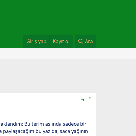
Giriş yap
Kayıt ol
Ara
#1
aklandım: Bu terim aslında sadece bir
a paylaşacağım bu yazıda, saca yağının