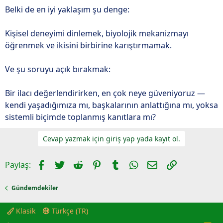
Belki de en iyi yaklaşım şu denge:
Kişisel deneyimi dinlemek, biyolojik mekanizmayı
öğrenmek ve ikisini birbirine karıştırmamak.
Ve şu soruyu açık bırakmak:
Bir ilacı değerlendirirken, en çok neye güveniyoruz —
kendi yaşadığımıza mı, başkalarının anlattığına mı, yoksa
sistemli biçimde toplanmış kanıtlara mı?
Cevap yazmak için giriş yap yada kayıt ol.
Facebook
Twitter
Reddit
Pinterest
Tumblr
WhatsApp
E-posta
Link
Paylaş:
Gündemdekiler
Klasik
Türkçe (TR)