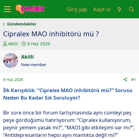
Giriş yap
Kayıt ol
Gündemdekiler
Cipralex MAO inhibitörü mü ?
K
B
Akilli
6 Haz 2026
o
a
n
Akilli
ş
u
l
New member
y
a
u
n
6 Haz 2026
#1
b
g
a
ı
İlk Karışıklık: “Cipralex MAO inhibitörü mü?” Sorusu
ş
ç
Neden Bu Kadar Sık Soruluyor?
l
t
a
a
Bir süre önce bir forum tartışmasında aynı cümleyi peş
t
r
peşe gördüğümü hatırlıyorum: “Cipralex kullanıyorum,
a
i
peynir yemem yasak mı?”, “MAOI gibi etkileşimi var mı?”,
n
h
“Antidepresanların hepsi aynı mantıkta değil mi?”
i