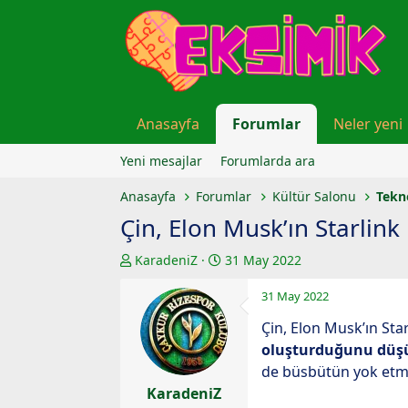
Anasayfa
Forumlar
Neler yeni
Yeni mesajlar
Forumlarda ara
Anasayfa
Forumlar
Kültür Salonu
Tekn
Çin, Elon Musk’ın Starlink
K
B
KaradeniZ
31 May 2022
o
a
31 May 2022
n
ş
u
l
Çin, Elon Musk’ın Sta
y
a
oluşturduğunu düş
u
n
de büsbütün yok etme
b
g
KaradeniZ
a
ı