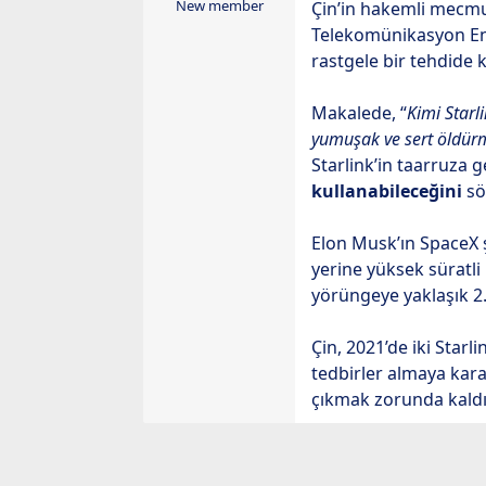
ş
ç
New member
Çin’in hakemli mecm
l
t
Telekomünikasyon En
a
a
rastgele bir tehdide 
t
r
a
i
Makalede, “
Kimi Starl
n
h
yumuşak ve sert öldür
i
Starlink’in taarruza 
kullanabileceğini
sö
Elon Musk’ın SpaceX 
yerine yüksek süratl
yörüngeye yaklaşık 2.
Çin, 2021’de iki Star
tedbirler almaya kara
çıkmak zorunda kaldı