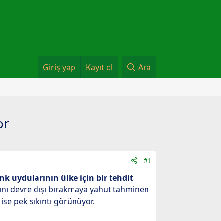
Giriş yap
Kayıt ol
Ara
or
#1
nk uydularının ülke için bir tehdit
ğını devre dışı bırakmaya yahut tahminen
se pek sıkıntı görünüyor.