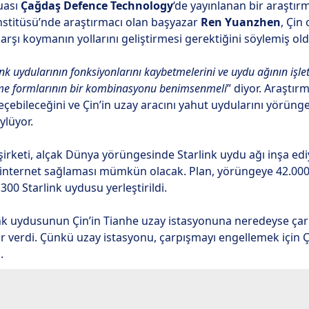
uası
Çağdaş Defence Technology
‘de yayınlanan bir araştı
stitüsü’nde araştırmacı olan başyazar
Ren Yuanzhen
, Çin
karşı koymanın yollarını geliştirmesi gerektiğini söylemiş old
ink uydularının fonksiyonlarını kaybetmelerini ve uydu ağının işl
me formlarının bir kombinasyonu benimsenmeli
” diyor. Araştır
geçebileceğini ve Çin’in uzay aracını yahut uydularını yörün
ylüyor.
şirketi, alçak Dünya yörüngesinde Starlink uydu ağı inşa ed
i internet sağlaması mümkün olacak. Plan, yörüngeye 42.000
300 Starlink uydusu yerleştirildi.
link uydusunun Çin’in Tianhe uzay istasyonuna neredeyse ça
r verdi. Çünkü uzay istasyonu, çarpışmayı engellemek için Ç
.