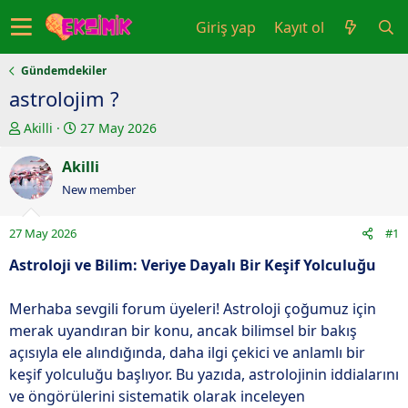
Giriş yap
Kayıt ol
Gündemdekiler
astrolojim ?
K
B
Akilli
27 May 2026
o
a
n
Akilli
ş
u
l
New member
y
a
u
n
27 May 2026
#1
b
g
a
ı
Astroloji ve Bilim: Veriye Dayalı Bir Keşif Yolculuğu
ş
ç
l
t
Merhaba sevgili forum üyeleri! Astroloji çoğumuz için
a
a
merak uyandıran bir konu, ancak bilimsel bir bakış
t
r
açısıyla ele alındığında, daha ilgi çekici ve anlamlı bir
a
i
keşif yolculuğu başlıyor. Bu yazıda, astrolojinin iddialarını
n
h
ve öngörülerini sistematik olarak inceleyen
i