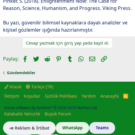
Pinker, S. (2018). Enlightenment Now: The Case for
Reason, Science, Humanism, and Progress. Viking Press.
Bu yazı, güvenilir bilimsel kaynaklara dayalı analizler ve
kişisel gözlemler ışığında hazırlanmıştır.
Cevap yazmak için giriş yap yada kayıt ol.
Facebook
Twitter
Reddit
Pinterest
Tumblr
WhatsApp
E-posta
Link
Paylaş:
Gündemdekiler
Klasik
Türkçe (TR)
İletişim
Koşullar
Gizlilik Politikası
Yardım
Anasayfa
R
S
S
Forum software by XenForo™
© 2010-2019 XenForo Ltd.
Kalabalık Yalnızlık
Büyük Forum
📣 Reklam & İrtibat
WhatsApp
Teams