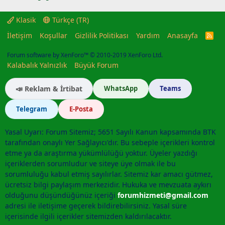
Klasik
Türkçe (TR)
İletişim
Koşullar
Gizlilik Politikası
Yardım
Anasayfa
R
S
S
Forum software by XenForo™
© 2010-2019 XenForo Ltd.
Kalabalık Yalnızlık
Büyük Forum
📣 Reklam & İrtibat
WhatsApp
Teams
Telegram
E-Posta
Yasal Uyarı: Forum Sitemiz; 5651 Sayılı Kanun kapsamında BTK
tarafından onaylı Yer Sağlayıcı'dır. Bu sebeple içerikleri kontrol
etme ya da araştırma yükümlülüğü yoktur. Üyeler yazdığı
içeriklerden sorumludur ve siteye üye olmak ile bu
sorumluluğu kabul etmiş sayılırlar. Sitemiz kar amacı gütmez,
ücretsiz bilgi paylaşım merkezidir. Hukuka ve mevzuata aykırı
olduğunu düşündüğünüz içeriği
forumhizmeti@gmail.com
adresi ile iletişime geçerek bildirebilirsiniz. Yasal süre
içerisinde ilgili içerikler sitemizden kaldırılacaktır.