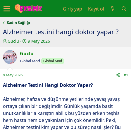
Giriş yap
Kayıt ol
Kadın Sağlığı
Alzheimer testini hangi doktor yapar ?
K
B
Guclu
9 May 2026
o
a
n
Guclu
ş
u
l
Global Mod
Global Mod
y
a
u
n
9 May 2026
#1
b
g
a
ı
Alzheimer Testini Hangi Doktor Yapar?
ş
ç
l
t
Alzheimer, hafıza ve düşünme yetilerinde yavaş yavaş
a
a
ortaya çıkan bir değişimdir. Günlük yaşamda basit
t
r
unutkanlıklarla karıştırılabilir, bu yüzden erken teşhis
a
i
hem hasta hem de yakınları için çok önemlidir. Peki,
n
h
Alzheimer testini kim yapar ve bu süreç nasıl işler? Bu
i