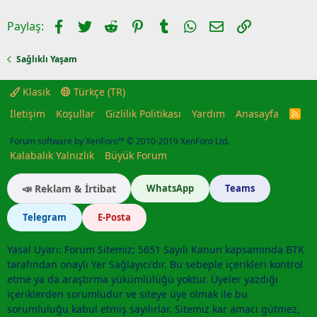
Facebook
Twitter
Reddit
Pinterest
Tumblr
WhatsApp
E-posta
Link
Paylaş:
Sağlıklı Yaşam
Klasik
Türkçe (TR)
İletişim
Koşullar
Gizlilik Politikası
Yardım
Anasayfa
R
S
S
Forum software by XenForo™
© 2010-2019 XenForo Ltd.
Kalabalık Yalnızlık
Büyük Forum
📣 Reklam & İrtibat
WhatsApp
Teams
Telegram
E-Posta
Yasal Uyarı: Forum Sitemiz; 5651 Sayılı Kanun kapsamında BTK
tarafından onaylı Yer Sağlayıcı'dır. Bu sebeple içerikleri kontrol
etme ya da araştırma yükümlülüğü yoktur. Üyeler yazdığı
içeriklerden sorumludur ve siteye üye olmak ile bu
sorumluluğu kabul etmiş sayılırlar. Sitemiz kar amacı gütmez,