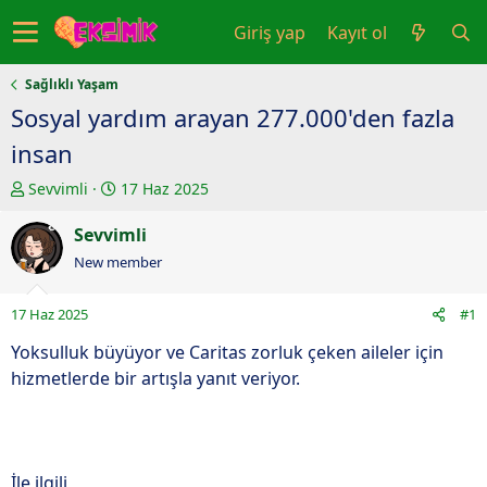
Giriş yap
Kayıt ol
Sağlıklı Yaşam
Sosyal yardım arayan 277.000'den fazla
insan
K
B
Sevvimli
17 Haz 2025
o
a
n
Sevvimli
ş
u
l
New member
y
a
u
n
17 Haz 2025
#1
b
g
a
ı
Yoksulluk büyüyor ve Caritas zorluk çeken aileler için
ş
ç
hizmetlerde bir artışla yanıt veriyor.
l
t
a
a
t
r
a
i
İle ilgili
n
h