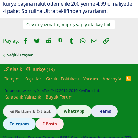
kurye başına nakit ödeme ile 200 yerine 4.99 € maliyetle
4 paket Spirulina Ultra teklifinden yararlanın.
Cevap yazmak için giriş yap yada kayıt ol.
Facebook
Twitter
Reddit
Pinterest
Tumblr
WhatsApp
E-posta
Link
Paylaş:
Sağlıklı Yaşam
Klasik
Türkçe (TR)
İletişim
Koşullar
Gizlilik Politikası
Yardım
Anasayfa
R
S
S
Forum software by XenForo™
© 2010-2019 XenForo Ltd.
Kalabalık Yalnızlık
Büyük Forum
📣 Reklam & İrtibat
WhatsApp
Teams
Telegram
E-Posta
Yasal Uyarı: Forum Sitemiz; 5651 Sayılı Kanun kapsamında BTK