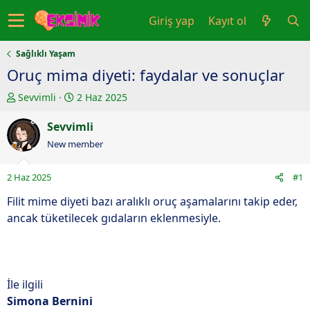
Giriş yap
Kayıt ol
Sağlıklı Yaşam
Oruç mima diyeti: faydalar ve sonuçlar
K
B
Sevvimli
2 Haz 2025
o
a
n
Sevvimli
ş
u
l
New member
y
a
u
n
2 Haz 2025
#1
b
g
a
ı
Filit mime diyeti bazı aralıklı oruç aşamalarını takip eder,
ş
ç
ancak tüketilecek gıdaların eklenmesiyle.
l
t
a
a
t
r
a
i
İle ilgili
n
h
Simona Bernini
i