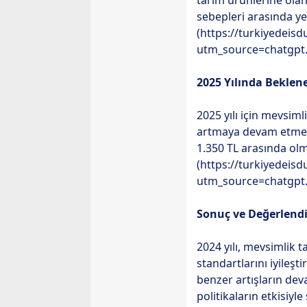
tarım ürünlerine olan 
sebepleri arasında ye
(https://turkiyedeisd
utm_source=chatgpt
2025 Yılında Beklene
2025 yılı için mevsim
artmaya devam etmesi
1.350 TL arasında olm
(https://turkiyedeisd
utm_source=chatgpt
Sonuç ve Değerlend
2024 yılı, mevsimlik t
standartlarını iyileşt
benzer artışların dev
politikaların etkisiyl