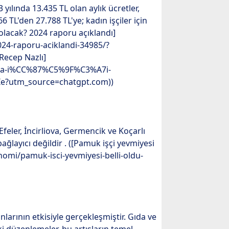
 yılında 13.435 TL olan aylık ücretler,
66 TL'den 27.788 TL'ye; kadın işçiler için
L olacak? 2024 raporu açıklandı]
2024-raporu-aciklandi-34985/?
Recep Nazlı]
1mda-i%CC%87%C5%9F%C3%A7i-
Ie?utm_source=chatgpt.com))
 Efeler, İncirliova, Germencik ve Koçarlı
bağlayıcı değildir . ([Pamuk işçi yevmiyesi
onomi/pamuk-isci-yevmiyesi-belli-oldu-
nlarının etkisiyle gerçekleşmiştir. Gıda ve