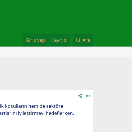
Giriş yap
Kayıt ol
Ara
#1
mik koşulların hem de sektörel
artlarını iyileştirmeyi hedeflerken,