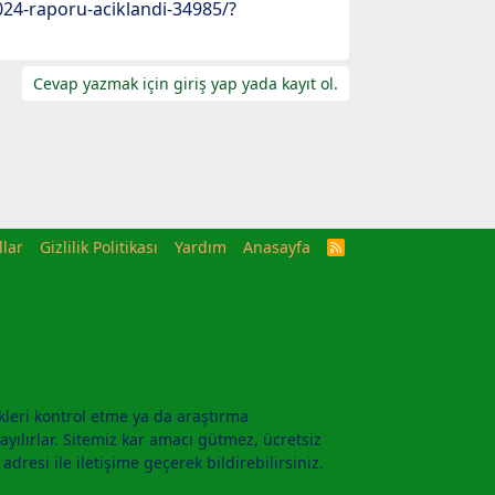
2024-raporu-aciklandi-34985/?
Cevap yazmak için giriş yap yada kayıt ol.
llar
Gizlilik Politikası
Yardım
Anasayfa
R
S
S
kleri kontrol etme ya da araştırma
yılırlar. Sitemiz kar amacı gütmez, ücretsiz
adresi ile iletişime geçerek bildirebilirsiniz.