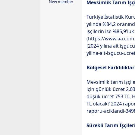
ş
ç
New member
Mevsimlik Tarım İşç
l
t
a
a
Türkiye İstatistik Kur
t
r
yılında %84,2 oranında 
a
i
işçilerin ise %85,9'luk
n
h
(https://www.aa.com.
i
[2024 yılına ait işgüc
yilina-ait-isgucu-ucr
Bölgesel Farklılıkla
Mevsimlik tarım işçile
için günlük ücret 2.03
düşük ücret 753 TL, Ha
TL olacak? 2024 rapor
raporu-aciklandi-34
Sürekli Tarım İşçiler