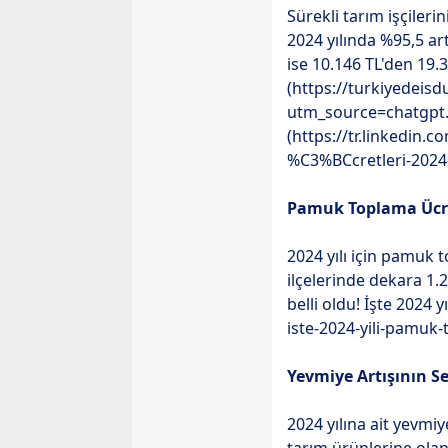
Sürekli tarım işçilerin
2024 yılında %95,5 artı
ise 10.146 TL'den 19.3
(https://turkiyedeisd
utm_source=chatgpt.co
(https://tr.linkedi
%C3%BCcretleri-2024
Pamuk Toplama Ücret
2024 yılı için pamuk t
ilçelerinde dekara 1.2
belli oldu! İşte 2024
iste-2024-yili-pamuk
Yevmiye Artışının Se
2024 yılına ait yevmiy