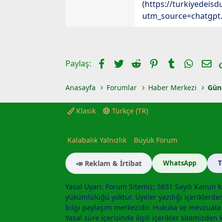
(https://turkiyedeisd
utm_source=chatgpt
Facebook
Twitter
Reddit
Pinterest
Tumblr
Whats
E-
Paylaş:
Anasayfa
Forumlar
Haber Merkezi
Gün
Klasik
Türkçe (TR)
Kalabalık Yalnızlık
Büyük Forum
📣 Reklam & İrtibat
WhatsApp
Yasal Uyarı: Forum Sitemiz; 5651 Sayılı Kanun k
yükümlülüğü yoktur. Üyeler yazdığı içeriklerde
bilgi paylaşım merkezidir. Hukuka ve mevzuat
Yasal süre içerisinde ilgili içerikler sitemizden k