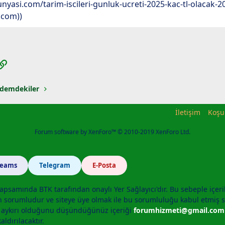
unyasi.com/tarim-iscileri-gunluk-ucreti-2025-kac-tl-olacak-
.com))
App
posta
Link
demdekiler
İletişim
Koşu
Forum software by XenForo™
© 2010-2019 XenForo Ltd.
Teams
Telegram
E-Posta
apsamında BTK tarafından onaylı Yer Sağlayıcı'dır. Bu sebeple içeri
n sorumludur ve siteye üye olmak ile bu sorumluluğu kabul etmiş sa
a aykırı olduğunu düşündüğünüz içeriği
forumhizmeti@gmail.com
aldırılacaktır.