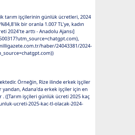
k tarım işçilerinin günlük ücretleri, 2024
 %84,8'lik bir oranla 1.007 TL'ye, kadın
reti 2024'te arttı - Anadolu Ajansı]
i/3500317?utm_source=chatgpt.com),
www.milligazete.com.tr/haber/24043381/2024-
utm_source=chatgpt.com))
ktedir. Örneğin, Rize ilinde erkek işçiler
ğer yandan, Adana'da erkek işçiler için en
 . ([Tarım işçileri günlük ücreti 2025 kaç
unluk-ucreti-2025-kac-tl-olacak-2024-