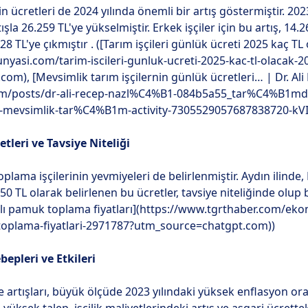
in ücretleri de 2024 yılında önemli bir artış göstermiştir. 2023
şla 26.259 TL'ye yükselmiştir. Erkek işçiler için bu artış, 14.2
28 TL'ye çıkmıştır . ([Tarım işçileri günlük ücreti 2025 kaç T
unyasi.com/tarim-iscileri-gunluk-ucreti-2025-kac-tl-olacak-
m), [Mevsimlik tarım işçilernin günlük ücretleri… | Dr. Ali 
n.com/posts/dr-ali-recep-nazl%C4%B1-084b5a55_tar%C4%B
-mevsimlik-tar%C4%B1m-activity-7305529057687838720-kV
leri ve Tavsiye Niteliği
oplama işçilerinin yevmiyeleri de belirlenmiştir. Aydın ilinde,
50 TL olarak belirlenen bu ücretler, tavsiye niteliğinde olup 
 yılı pamuk toplama fiyatları](https://www.tgrthaber.com/ek
-toplama-fiyatlari-2971787?utm_source=chatgpt.com))
bepleri ve Etkileri
e artışları, büyük ölçüde 2023 yılındaki yüksek enflasyon ora