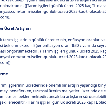
yüksek talep, işçilik maliyetlerindeki artış ve asgari ücrette
r almaktadır . ([Tarım işçileri günlük ücreti 2025 kaç TL ola
unyasi.com/tarim-iscileri-gunluk-ucreti-2025-kac-tl-olacak-
.com))
n Ücret Artışları
lik tarım işçilerinin günlük ücretlerinin, enflasyon oranları 
 beklenmektedir. Eğer enflasyon oranı %30 civarında seyred
ası öngörülmektedir . ([Tarım işçileri günlük ücreti 2025 ka
unyasi.com/tarim-iscileri-gunluk-ucreti-2025-kac-tl-olacak-
.com))
irme
arım işçilerinin ücretlerinde önemli bir artışın yaşandığı bir y
irmeyi hedeflerken, tarımsal üretim maliyetleri üzerinde de et
am etmesi beklenmektedir; ancak bu artışların sürdürülebili
e şekillenecektir. ([Tarım işçileri günlük ücreti 2025 kaç TL ol