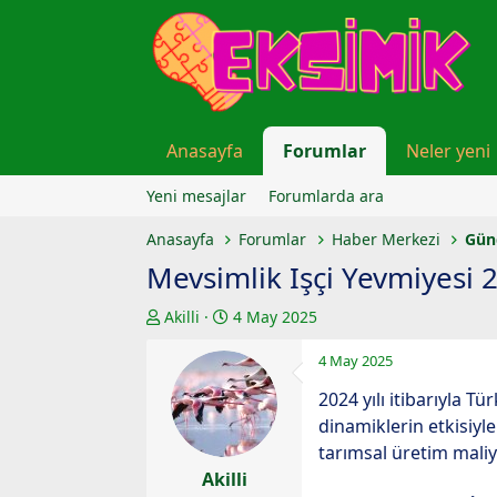
Anasayfa
Forumlar
Neler yeni
Yeni mesajlar
Forumlarda ara
Anasayfa
Forumlar
Haber Merkezi
Gün
Mevsimlik Işçi Yevmiyesi 
K
B
Akilli
4 May 2025
o
a
4 May 2025
n
ş
u
l
2024 yılı itibarıyla 
y
a
dinamiklerin etkisiyle
u
n
tarımsal üretim maliy
b
g
Akilli
a
ı