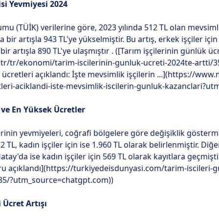
isi Yevmiyesi 2024
umu (TÜİK) verilerine göre, 2023 yılında 512 TL olan mevsimli
bir artışla 943 TL'ye yükselmiştir. Bu artış, erkek işçiler için
 bir artışla 890 TL'ye ulaşmıştır . ([Tarım işçilerinin günlük üc
tr/tr/ekonomi/tarim-iscilerinin-gunluk-ucreti-2024te-artt
ü ücretleri açıklandı: İşte mevsimlik işçilerin ...](https://
etleri-aciklandi-iste-mevsimlik-iscilerin-gunluk-kazanclari?
r ve En Yüksek Ücretler
rinin yevmiyeleri, coğrafi bölgelere göre değişiklik gösterme
2 TL, kadın işçiler için ise 1.960 TL olarak belirlenmiştir. Di
tay'da ise kadın işçiler için 569 TL olarak kayıtlara geçmiştir
u açıklandı](https://turkiyedeisdunyasi.com/tarim-iscileri-g
985/?utm_source=chatgpt.com))
i Ücret Artışı