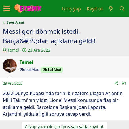
Giriş yap
Kayıt ol
Spor Alanı
Messi geri dönmek istedi,
Barça&#39;dan açıklama geldi!
K
B
Temel
23 Ara 2022
o
a
n
Temel
ş
u
l
Global Mod
Global Mod
y
a
u
n
23 Ara 2022
#1
b
g
a
ı
2022 Dünya Kupası'nda tarihi bir zafere ulaşan Arjantin
ş
ç
Milli Takımı'nın yıldızı Lionel Messi konusunda flaş bir
l
t
açıklama geldi. Barcelona Başkanı Joan Laporta,
a
a
Arjantinli yıldızla ilgili soruya cevap verdi.
t
r
a
i
Cevap yazmak için giriş yap yada kayıt ol.
n
h