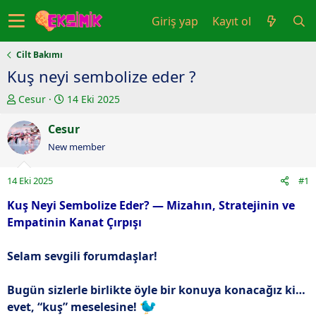
Giriş yap
Kayıt ol
Cilt Bakımı
Kuş neyi sembolize eder ?
K
B
Cesur
14 Eki 2025
o
a
n
Cesur
ş
u
l
New member
y
a
u
n
14 Eki 2025
#1
b
g
a
ı
Kuş Neyi Sembolize Eder? — Mizahın, Stratejinin ve
ş
ç
Empatinin Kanat Çırpışı
l
t
a
a
Selam sevgili forumdaşlar!
t
r
a
i
Bugün sizlerle birlikte öyle bir konuya konacağız ki…
n
h
i
evet, “kuş” meselesine!