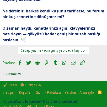
Ne dersiniz, herkes kendi kuşunu tarif etse, bu forum
bir kuş cennetine dönüşmez mi?
O zaman haydi, kanatlarınızı açın, klavyelerinizi
hazırlayın — gökyüzü kadar geniş bir mizah başlığı
başlasın!
Cevap yazmak için giriş yap yada kayıt ol.
Facebook
Twitter
Reddit
Pinterest
Tumblr
WhatsApp
E-posta
Link
Paylaş:
Cilt Bakımı
Klasik
Türkçe (TR)
İletişim
Koşullar
Gizlilik Politikası
Yardım
Anasayfa
R
S
S
Forum software by XenForo™
© 2010-2019 XenForo Ltd.
Kalabalık Yalnızlık
Büyük Forum