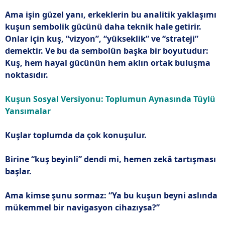
Ama işin güzel yanı, erkeklerin bu analitik yaklaşımı
kuşun sembolik gücünü daha teknik hale getirir.
Onlar için kuş, “vizyon”, “yükseklik” ve “strateji”
demektir. Ve bu da sembolün başka bir boyutudur:
Kuş, hem hayal gücünün hem aklın ortak buluşma
noktasıdır.
Kuşun Sosyal Versiyonu: Toplumun Aynasında Tüylü
Yansımalar
Kuşlar toplumda da çok konuşulur.
Birine “kuş beyinli” dendi mi, hemen zekâ tartışması
başlar.
Ama kimse şunu sormaz: “Ya bu kuşun beyni aslında
mükemmel bir navigasyon cihazıysa?”