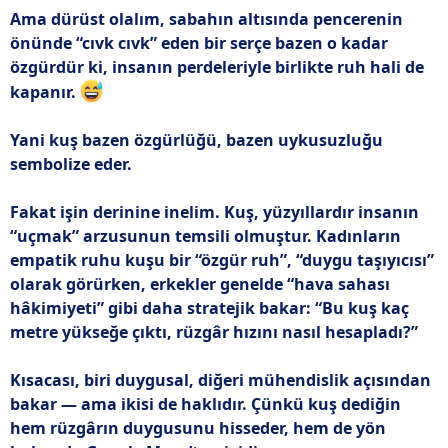
Ama dürüst olalım, sabahın altısında pencerenin
önünde “cıvk cıvk” eden bir serçe bazen o kadar
özgürdür ki, insanın perdeleriyle birlikte ruh hali de
kapanır.
Yani kuş bazen özgürlüğü, bazen uykusuzluğu
sembolize eder.
Fakat işin derinine inelim. Kuş, yüzyıllardır insanın
“uçmak” arzusunun temsili olmuştur. Kadınların
empatik ruhu kuşu bir “özgür ruh”, “duygu taşıyıcısı”
olarak görürken, erkekler genelde “hava sahası
hâkimiyeti” gibi daha stratejik bakar: “Bu kuş kaç
metre yükseğe çıktı, rüzgâr hızını nasıl hesapladı?”
Kısacası, biri duygusal, diğeri mühendislik açısından
bakar — ama ikisi de haklıdır. Çünkü kuş dediğin
hem rüzgârın duygusunu hisseder, hem de yön