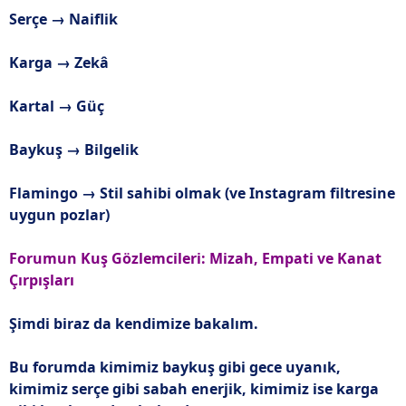
Serçe → Naiflik
Karga → Zekâ
Kartal → Güç
Baykuş → Bilgelik
Flamingo → Stil sahibi olmak (ve Instagram filtresine
uygun pozlar)
Forumun Kuş Gözlemcileri: Mizah, Empati ve Kanat
Çırpışları
Şimdi biraz da kendimize bakalım.
Bu forumda kimimiz baykuş gibi gece uyanık,
kimimiz serçe gibi sabah enerjik, kimimiz ise karga