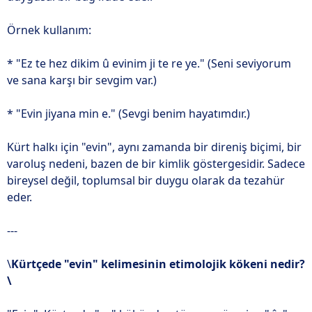
Örnek kullanım:
* "Ez te hez dikim û evinim ji te re ye." (Seni seviyorum
ve sana karşı bir sevgim var.)
* "Evin jiyana min e." (Sevgi benim hayatımdır.)
Kürt halkı için "evin", aynı zamanda bir direniş biçimi, bir
varoluş nedeni, bazen de bir kimlik göstergesidir. Sadece
bireysel değil, toplumsal bir duygu olarak da tezahür
eder.
---
\
Kürtçede "evin" kelimesinin etimolojik kökeni nedir?
\