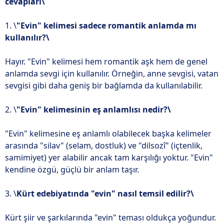
cevapları\
1. \
"Evin" kelimesi sadece romantik anlamda mı
kullanılır?\
Hayır. "Evin" kelimesi hem romantik aşk hem de genel
anlamda sevgi için kullanılır. Örneğin, anne sevgisi, vatan
sevgisi gibi daha geniş bir bağlamda da kullanılabilir.
2. \
"Evin" kelimesinin eş anlamlısı nedir?\
"Evin" kelimesine eş anlamlı olabilecek başka kelimeler
arasında "silav" (selam, dostluk) ve "dilsozî" (içtenlik,
samimiyet) yer alabilir ancak tam karşılığı yoktur. "Evin"
kendine özgü, güçlü bir anlam taşır.
3. \
Kürt edebiyatında "evin" nasıl temsil edilir?\
Kürt şiir ve şarkılarında "evin" teması oldukça yoğundur.