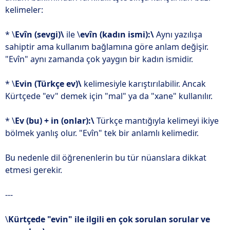
kelimeler:
* \
Evîn (sevgi)\
ile \
evîn (kadın ismi):\
Aynı yazılışa
sahiptir ama kullanım bağlamına göre anlam değişir.
"Evîn" aynı zamanda çok yaygın bir kadın ismidir.
* \
Evin (Türkçe ev)\
kelimesiyle karıştırılabilir. Ancak
Kürtçede "ev" demek için "mal" ya da "xane" kullanılır.
* \
Ev (bu) + in (onlar):\
Türkçe mantığıyla kelimeyi ikiye
bölmek yanlış olur. "Evîn" tek bir anlamlı kelimedir.
Bu nedenle dil öğrenenlerin bu tür nüanslara dikkat
etmesi gerekir.
---
\
Kürtçede "evin" ile ilgili en çok sorulan sorular ve