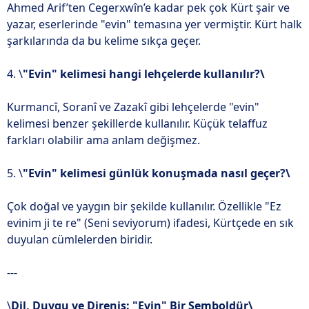
Ahmed Arif’ten Cegerxwîn’e kadar pek çok Kürt şair ve
yazar, eserlerinde "evin" temasına yer vermiştir. Kürt halk
şarkılarında da bu kelime sıkça geçer.
4. \
"Evin" kelimesi hangi lehçelerde kullanılır?\
Kurmancî, Soranî ve Zazakî gibi lehçelerde "evin"
kelimesi benzer şekillerde kullanılır. Küçük telaffuz
farkları olabilir ama anlam değişmez.
5. \
"Evin" kelimesi günlük konuşmada nasıl geçer?\
Çok doğal ve yaygın bir şekilde kullanılır. Özellikle "Ez
evinim ji te re" (Seni seviyorum) ifadesi, Kürtçede en sık
duyulan cümlelerden biridir.
---
\
Dil, Duygu ve Direniş: "Evin" Bir Semboldür\