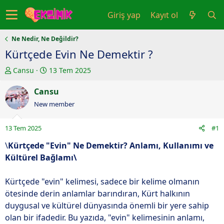
Giriş yap
Kayıt ol
Ne Nedir, Ne Değildir?
Kürtçede Evin Ne Demektir ?
K
B
Cansu
13 Tem 2025
o
a
n
Cansu
ş
u
l
New member
y
a
u
n
13 Tem 2025
#1
b
g
a
ı
\
Kürtçede "Evin" Ne Demektir? Anlamı, Kullanımı ve
ş
ç
Kültürel Bağlamı\
l
t
a
a
Kürtçede "evin" kelimesi, sadece bir kelime olmanın
t
r
ötesinde derin anlamlar barındıran, Kürt halkının
a
i
duygusal ve kültürel dünyasında önemli bir yere sahip
n
h
olan bir ifadedir. Bu yazıda, "evin" kelimesinin anlamı,
i