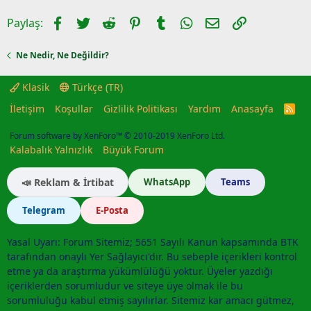
Facebook
Twitter
Reddit
Pinterest
Tumblr
WhatsApp
E-posta
Link
Paylaş:
Ne Nedir, Ne Değildir?
Klasik
Türkçe (TR)
İletişim
Koşullar
Gizlilik Politikası
Yardım
Anasayfa
R
S
S
Forum software by XenForo™
© 2010-2019 XenForo Ltd.
Kalabalık Yalnızlık
Büyük Forum
📣 Reklam & İrtibat
WhatsApp
Teams
Telegram
E-Posta
Yasal Uyarı: Forum Sitemiz; 5651 Sayılı Kanun kapsamında BTK
tarafından onaylı Yer Sağlayıcı'dır. Bu sebeple içerikleri kontrol
etme ya da araştırma yükümlülüğü yoktur. Üyeler yazdığı
içeriklerden sorumludur ve siteye üye olmak ile bu
sorumluluğu kabul etmiş sayılırlar. Sitemiz kar amacı gütmez,