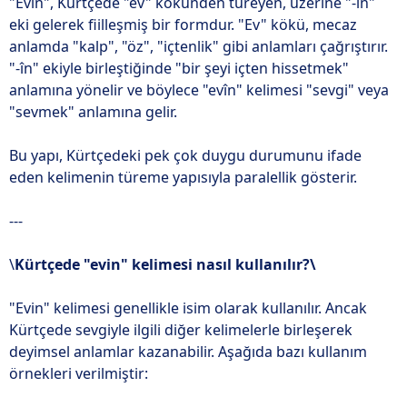
"Evin", Kürtçede "ev" kökünden türeyen, üzerine "-în"
eki gelerek fiilleşmiş bir formdur. "Ev" kökü, mecaz
anlamda "kalp", "öz", "içtenlik" gibi anlamları çağrıştırır.
"-în" ekiyle birleştiğinde "bir şeyi içten hissetmek"
anlamına yönelir ve böylece "evîn" kelimesi "sevgi" veya
"sevmek" anlamına gelir.
Bu yapı, Kürtçedeki pek çok duygu durumunu ifade
eden kelimenin türeme yapısıyla paralellik gösterir.
---
\
Kürtçede "evin" kelimesi nasıl kullanılır?\
"Evin" kelimesi genellikle isim olarak kullanılır. Ancak
Kürtçede sevgiyle ilgili diğer kelimelerle birleşerek
deyimsel anlamlar kazanabilir. Aşağıda bazı kullanım
örnekleri verilmiştir: