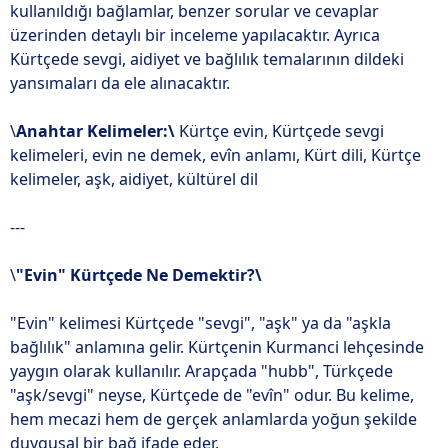
kullanıldığı bağlamlar, benzer sorular ve cevaplar
üzerinden detaylı bir inceleme yapılacaktır. Ayrıca
Kürtçede sevgi, aidiyet ve bağlılık temalarının dildeki
yansımaları da ele alınacaktır.
\
Anahtar Kelimeler:\
Kürtçe evin, Kürtçede sevgi
kelimeleri, evin ne demek, evîn anlamı, Kürt dili, Kürtçe
kelimeler, aşk, aidiyet, kültürel dil
---
\
"Evin" Kürtçede Ne Demektir?\
"Evin" kelimesi Kürtçede "sevgi", "aşk" ya da "aşkla
bağlılık" anlamına gelir. Kürtçenin Kurmanci lehçesinde
yaygın olarak kullanılır. Arapçada "hubb", Türkçede
"aşk/sevgi" neyse, Kürtçede de "evîn" odur. Bu kelime,
hem mecazi hem de gerçek anlamlarda yoğun şekilde
duygusal bir bağ ifade eder.