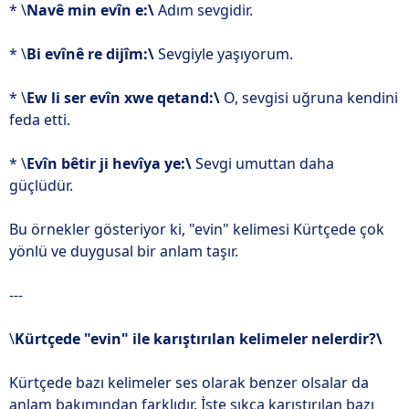
* \
Navê min evîn e:\
Adım sevgidir.
* \
Bi evînê re dijîm:\
Sevgiyle yaşıyorum.
* \
Ew li ser evîn xwe qetand:\
O, sevgisi uğruna kendini
feda etti.
* \
Evîn bêtir ji hevîya ye:\
Sevgi umuttan daha
güçlüdür.
Bu örnekler gösteriyor ki, "evin" kelimesi Kürtçede çok
yönlü ve duygusal bir anlam taşır.
---
\
Kürtçede "evin" ile karıştırılan kelimeler nelerdir?\
Kürtçede bazı kelimeler ses olarak benzer olsalar da
anlam bakımından farklıdır. İşte sıkça karıştırılan bazı