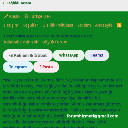
Sağlıklı Yaşam
Klasik
Türkçe (TR)
İletişim
Koşullar
Gizlilik Politikası
Yardım
Anasayfa
R
S
S
Forum software by XenForo™
© 2010-2019 XenForo Ltd.
Kalabalık Yalnızlık
Büyük Forum
📣 Reklam & İrtibat
WhatsApp
Teams
Telegram
E-Posta
Yasal Uyarı: Forum Sitemiz; 5651 Sayılı Kanun kapsamında BTK
tarafından onaylı Yer Sağlayıcı'dır. Bu sebeple içerikleri kontrol
etme ya da araştırma yükümlülüğü yoktur. Üyeler yazdığı
içeriklerden sorumludur ve siteye üye olmak ile bu
sorumluluğu kabul etmiş sayılırlar. Sitemiz kar amacı gütmez,
ücretsiz bilgi paylaşım merkezidir. Hukuka ve mevzuata aykırı
olduğunu düşündüğünüz içeriği
forumhizmeti@gmail.com
adresi ile iletişime geçerek bildirebilirsiniz. Yasal süre
içerisinde ilgili içerikler sitemizden kaldırılacaktır.