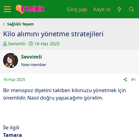
Giriş yap
Kayıt ol
Sağlıklı Yaşam
Kilo alımını yönetme stratejileri
K
B
Sevvimli
16 Haz 2025
o
a
n
Sevvimli
ş
u
l
New member
y
a
u
n
16 Haz 2025
#1
b
g
a
ı
Bir menopoz diyetini takiben kilonuzu yönetmek için
ş
ç
önemlidir. Nasıl doğru yapacağımı görelim.
l
t
a
a
t
r
a
i
İle ilgili
n
h
Tamara
i