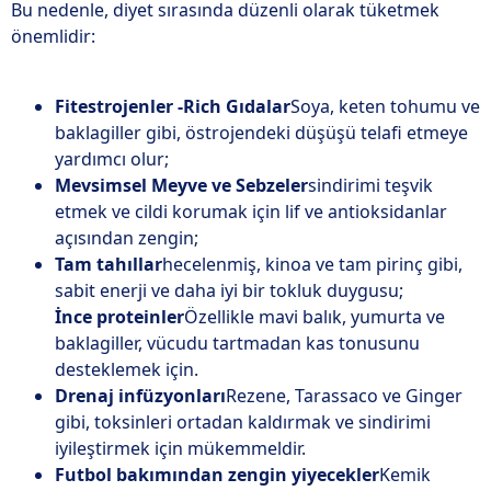
Bu nedenle, diyet sırasında düzenli olarak tüketmek
önemlidir:
Fitestrojenler -Rich Gıdalar
Soya, keten tohumu ve
baklagiller gibi, östrojendeki düşüşü telafi etmeye
yardımcı olur;
Mevsimsel Meyve ve Sebzeler
sindirimi teşvik
etmek ve cildi korumak için lif ve antioksidanlar
açısından zengin;
Tam tahıllar
hecelenmiş, kinoa ve tam pirinç gibi,
sabit enerji ve daha iyi bir tokluk duygusu;
İnce proteinler
Özellikle mavi balık, yumurta ve
baklagiller, vücudu tartmadan kas tonusunu
desteklemek için.
Drenaj infüzyonları
Rezene, Tarassaco ve Ginger
gibi, toksinleri ortadan kaldırmak ve sindirimi
iyileştirmek için mükemmeldir.
Futbol bakımından zengin yiyecekler
Kemik