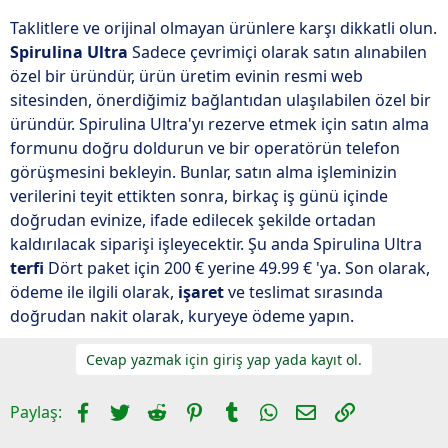
Taklitlere ve orijinal olmayan ürünlere karşı dikkatli olun.
Spirulina Ultra
Sadece çevrimiçi olarak satın alınabilen
özel bir üründür, ürün üretim evinin resmi web
sitesinden, önerdiğimiz bağlantıdan ulaşılabilen özel bir
üründür. Spirulina Ultra'yı rezerve etmek için satın alma
formunu doğru doldurun ve bir operatörün telefon
görüşmesini bekleyin. Bunlar, satın alma işleminizin
verilerini teyit ettikten sonra, birkaç iş günü içinde
doğrudan evinize, ifade edilecek şekilde ortadan
kaldırılacak siparişi işleyecektir. Şu anda Spirulina Ultra
terfi
Dört paket için 200 € yerine 49.99 € 'ya. Son olarak,
ödeme ile ilgili olarak,
işaret
ve teslimat sırasında
doğrudan nakit olarak, kuryeye ödeme yapın.
Cevap yazmak için giriş yap yada kayıt ol.
Facebook
Twitter
Reddit
Pinterest
Tumblr
WhatsApp
E-posta
Link
Paylaş: