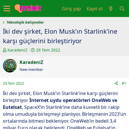
Giriş yap
Kayıt ol
Teknolojik Gelişmeler
İki dev şirket, Elon Musk’ın Starlink’ine
karşı güçlerini birleştiriyor
K
B
KaradeniZ
29 Tem 2022
o
a
n
KaradeniZ
ş
u
l
New member
y
a
u
n
29 Tem 2022
#1
b
g
a
ı
İki dev şirket, Elon Musk’ın Starlink’ine karşı güçlerini
ş
ç
birleştiriyor
İnternet uydu operatörleri OneWeb ve
l
t
Eutelsat
, SpaceX’in Starlink’ine daha kuvvetli bir rakip
a
a
olma umuduyla birleşmeyi planlıyor. Birleşmenin 2023’ün
t
r
ortalarında bitmesi bekleniyor. OneWeb’in bedeli 3,4
a
i
milyar Euro olarak belirlendi. OneWeb ve Eutelsat’ın
n
h