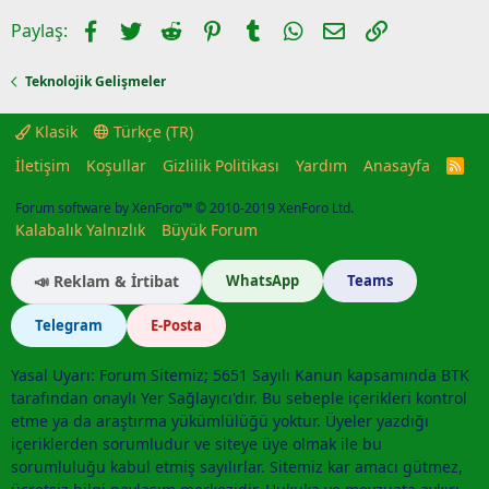
Facebook
Twitter
Reddit
Pinterest
Tumblr
WhatsApp
E-posta
Link
Paylaş:
Teknolojik Gelişmeler
Klasik
Türkçe (TR)
İletişim
Koşullar
Gizlilik Politikası
Yardım
Anasayfa
R
S
S
Forum software by XenForo™
© 2010-2019 XenForo Ltd.
Kalabalık Yalnızlık
Büyük Forum
📣 Reklam & İrtibat
WhatsApp
Teams
Telegram
E-Posta
Yasal Uyarı: Forum Sitemiz; 5651 Sayılı Kanun kapsamında BTK
tarafından onaylı Yer Sağlayıcı'dır. Bu sebeple içerikleri kontrol
etme ya da araştırma yükümlülüğü yoktur. Üyeler yazdığı
içeriklerden sorumludur ve siteye üye olmak ile bu
sorumluluğu kabul etmiş sayılırlar. Sitemiz kar amacı gütmez,