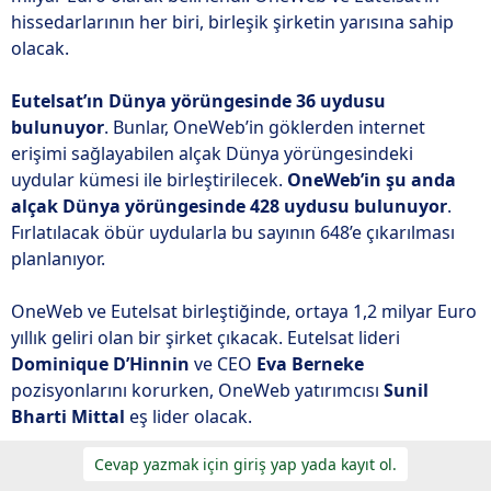
hissedarlarının her biri, birleşik şirketin yarısına sahip
i
olacak.
Eutelsat’ın Dünya yörüngesinde 36 uydusu
bulunuyor
. Bunlar, OneWeb’in göklerden internet
erişimi sağlayabilen alçak Dünya yörüngesindeki
uydular kümesi ile birleştirilecek.
OneWeb’in şu anda
alçak Dünya yörüngesinde 428 uydusu bulunuyor
.
Fırlatılacak öbür uydularla bu sayının 648’e çıkarılması
planlanıyor.
OneWeb ve Eutelsat birleştiğinde, ortaya 1,2 milyar Euro
yıllık geliri olan bir şirket çıkacak. Eutelsat lideri
Dominique D’Hinnin
ve CEO
Eva Berneke
pozisyonlarını korurken, OneWeb yatırımcısı
Sunil
Bharti Mittal
eş lider olacak.
Cevap yazmak için giriş yap yada kayıt ol.