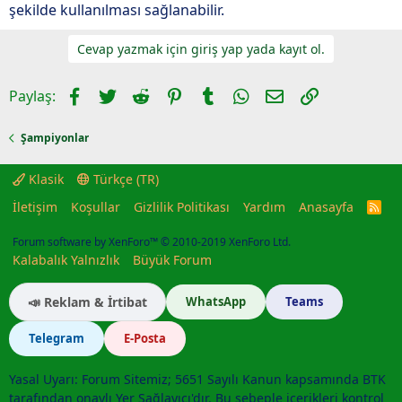
şekilde kullanılması sağlanabilir.
Cevap yazmak için giriş yap yada kayıt ol.
Facebook
Twitter
Reddit
Pinterest
Tumblr
WhatsApp
E-posta
Link
Paylaş:
Şampiyonlar
Klasik
Türkçe (TR)
İletişim
Koşullar
Gizlilik Politikası
Yardım
Anasayfa
R
S
S
Forum software by XenForo™
© 2010-2019 XenForo Ltd.
Kalabalık Yalnızlık
Büyük Forum
📣 Reklam & İrtibat
WhatsApp
Teams
Telegram
E-Posta
Yasal Uyarı: Forum Sitemiz; 5651 Sayılı Kanun kapsamında BTK
tarafından onaylı Yer Sağlayıcı'dır. Bu sebeple içerikleri kontrol