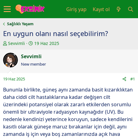
Giriş yap
Kayıt ol
Sağlıklı Yaşam
En uygun olanı nasıl seçebilirim?
K
B
Sevvimli
19 Haz 2025
o
a
n
Sevvimli
ş
u
l
New member
y
a
u
n
19 Haz 2025
#1
b
g
a
ı
Bununla birlikte, güneş aynı zamanda basit kızarıklıktan
ş
ç
daha ciddi cilt hastalıklarına kadar değişen cilt
l
t
üzerindeki potansiyel olarak zararlı etkilerden sorumlu
a
a
önemli bir ultraviyole radyasyon kaynağıdır (UV). Bu
t
r
nedenle kendinizi yeterince koruyun, sadece kendilerini
a
i
kasıtlı olarak güneşe maruz bırakanlar için değil, aynı
n
h
zamanda iş için veya boş zamanlarınızda açık hava
i