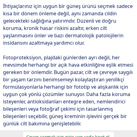
İhtiyaçlarınız için uygun bir güneş ürünü seçmek sadece
kısa bir dönem önleme değil, aynı zamanda cildin
gelecekteki sağlığına yatırımdır. Düzenli ve doğru
koruma, kronik hasar riskini azaltır, erken cilt
yaşlanmasını önler ve bazı dermatolojik patolojilerin
insidansını azaltmaya yardımcı olur.
Fotoproteksiyon, plajdaki günlerden ayrı değil, her
mevsimde herhangi bir açık hava etkinliğine eşlik etmesi
gereken bir önlemdir. Bugün pazar, cilt ve çevreye saygılı
bir yaşam tarzını benimsemeyi kolaylaştıran yenilikçi
formülasyonlarla herhangi bir fototip ve alışkanlık için
uygun çok yönlü çözümler sunuyor. Daha fazla koruma
isteyenler, antioksidanları entegre eden, nemlendirici
bileşenleri veya fotoğraf çekimi için tasarlanmış
bileşenleri seçebilir, güneş kreminin işlevini gerçek bir
günlük cilt bakımına genişletebilir.
Cevap yazmak için giriş yap yada kayıt ol.