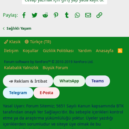
Facebook
Twitter
Reddit
Pinterest
Tumblr
WhatsApp
E-posta
Link
Paylaş:
Sağlıklı Yaşam
Klasik
Türkçe (TR)
İletişim
Koşullar
Gizlilik Politikası
Yardım
Anasayfa
R
S
S
Forum software by XenForo™
© 2010-2019 XenForo Ltd.
Kalabalık Yalnızlık
Büyük Forum
📣 Reklam & İrtibat
WhatsApp
Teams
Telegram
E-Posta
Yasal Uyarı: Forum Sitemiz; 5651 Sayılı Kanun kapsamında BTK
tarafından onaylı Yer Sağlayıcı'dır. Bu sebeple içerikleri kontrol
etme ya da araştırma yükümlülüğü yoktur. Üyeler yazdığı
içeriklerden sorumludur ve siteye üye olmak ile bu