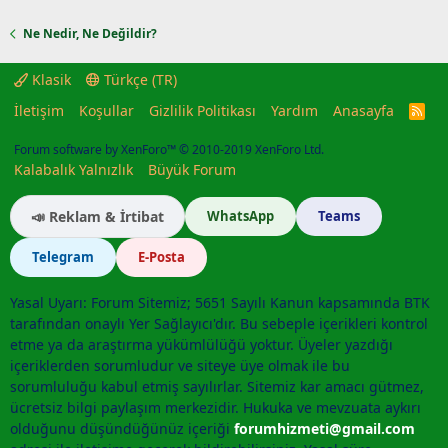
Ne Nedir, Ne Değildir?
Klasik
Türkçe (TR)
İletişim
Koşullar
Gizlilik Politikası
Yardım
Anasayfa
R
S
S
Forum software by XenForo™
© 2010-2019 XenForo Ltd.
Kalabalık Yalnızlık
Büyük Forum
📣 Reklam & İrtibat
WhatsApp
Teams
Telegram
E-Posta
Yasal Uyarı: Forum Sitemiz; 5651 Sayılı Kanun kapsamında BTK
tarafından onaylı Yer Sağlayıcı'dır. Bu sebeple içerikleri kontrol
etme ya da araştırma yükümlülüğü yoktur. Üyeler yazdığı
içeriklerden sorumludur ve siteye üye olmak ile bu
sorumluluğu kabul etmiş sayılırlar. Sitemiz kar amacı gütmez,
ücretsiz bilgi paylaşım merkezidir. Hukuka ve mevzuata aykırı
olduğunu düşündüğünüz içeriği
forumhizmeti@gmail.com