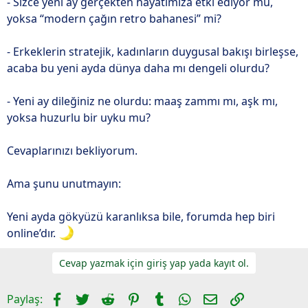
- Sizce yeni ay gerçekten hayatımıza etki ediyor mu,
yoksa “modern çağın retro bahanesi” mi?
- Erkeklerin stratejik, kadınların duygusal bakışı birleşse,
acaba bu yeni ayda dünya daha mı dengeli olurdu?
- Yeni ay dileğiniz ne olurdu: maaş zammı mı, aşk mı,
yoksa huzurlu bir uyku mu?
Cevaplarınızı bekliyorum.
Ama şunu unutmayın:
Yeni ayda gökyüzü karanlıksa bile, forumda hep biri
online’dır.
Cevap yazmak için giriş yap yada kayıt ol.
Facebook
Twitter
Reddit
Pinterest
Tumblr
WhatsApp
E-posta
Link
Paylaş: