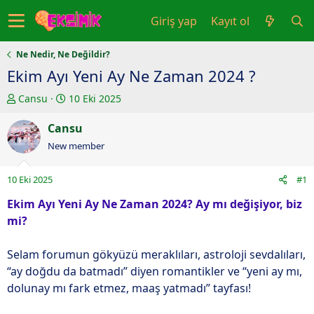
Giriş yap
Kayıt ol
Ne Nedir, Ne Değildir?
Ekim Ayı Yeni Ay Ne Zaman 2024 ?
K
B
Cansu
10 Eki 2025
o
a
n
Cansu
ş
u
l
New member
y
a
u
n
10 Eki 2025
#1
b
g
a
ı
Ekim Ayı Yeni Ay Ne Zaman 2024? Ay mı değişiyor, biz
ş
ç
mi?
l
t
a
a
Selam forumun gökyüzü meraklıları, astroloji sevdalıları,
t
r
“ay doğdu da batmadı” diyen romantikler ve “yeni ay mı,
a
i
dolunay mı fark etmez, maaş yatmadı” tayfası!
n
h
i