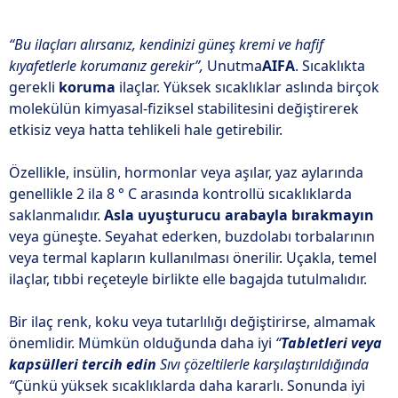
“Bu ilaçları alırsanız, kendinizi güneş kremi ve hafif
kıyafetlerle korumanız gerekir”,
Unutma
AIFA
. Sıcaklıkta
gerekli
koruma
ilaçlar. Yüksek sıcaklıklar aslında birçok
molekülün kimyasal-fiziksel stabilitesini değiştirerek
etkisiz veya hatta tehlikeli hale getirebilir.
Özellikle, insülin, hormonlar veya aşılar, yaz aylarında
genellikle 2 ila 8 ° C arasında kontrollü sıcaklıklarda
saklanmalıdır.
Asla uyuşturucu arabayla bırakmayın
veya güneşte. Seyahat ederken, buzdolabı torbalarının
veya termal kapların kullanılması önerilir. Uçakla, temel
ilaçlar, tıbbi reçeteyle birlikte elle bagajda tutulmalıdır.
Bir ilaç renk, koku veya tutarlılığı değiştirirse, almamak
önemlidir. Mümkün olduğunda daha iyi
“
Tabletleri veya
kapsülleri tercih edin
Sıvı çözeltilerle karşılaştırıldığında
“
Çünkü yüksek sıcaklıklarda daha kararlı. Sonunda iyi