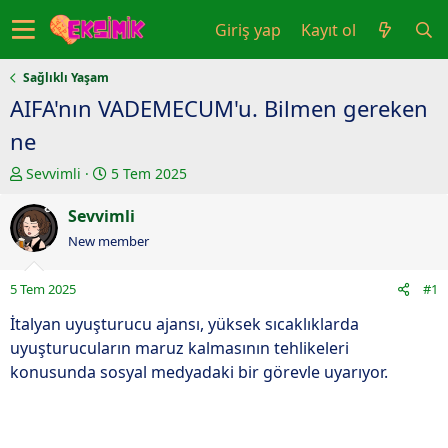
Giriş yap
Kayıt ol
Sağlıklı Yaşam
AIFA'nın VADEMECUM'u. Bilmen gereken
ne
K
B
Sevvimli
5 Tem 2025
o
a
n
Sevvimli
ş
u
l
New member
y
a
u
n
5 Tem 2025
#1
b
g
a
ı
İtalyan uyuşturucu ajansı, yüksek sıcaklıklarda
ş
ç
uyuşturucuların maruz kalmasının tehlikeleri
l
t
konusunda sosyal medyadaki bir görevle uyarıyor.
a
a
t
r
a
i
n
h