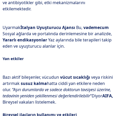
ve antibiyotikler gibi, etki mekanizmalarını
etkilemektedir.
Uyarmak
İtalyan Uyuşturucu Ajansı
Bu,
vademecum
Sosyal ağlarda ve portalında derinlemesine bir analizde,
Yararlı endikasyonlar
Yaz aylarında bile terapileri takip
eden ve uyuşturucu alanlar için.
Yan etkiler
Bazı aktif bileşenler, vücudun
vücut sıcaklığı
veya riskini
artırmak
susuz kalma
hatta ciddi yan etkilere neden
olur.
“Aşırı durumlarda ve sadece doktorun tavsiyesi üzerine,
tedavinin yeniden şekillenmesi değerlendirilebilir
“Diyor
AIFA,
Bireysel vakaları listelemek.
Bireysel ilaçların kullanımı ve etkileri