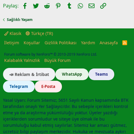
Facebook
Twitter
Reddit
Pinterest
Tumblr
WhatsApp
E-posta
Link
Paylaş:
Sağlıklı Yaşam
Klasik
Türkçe (TR)
İletişim
Koşullar
Gizlilik Politikası
Yardım
Anasayfa
R
S
S
Forum software by XenForo™
© 2010-2019 XenForo Ltd.
Kalabalık Yalnızlık
Büyük Forum
📣 Reklam & İrtibat
WhatsApp
Teams
Telegram
E-Posta
Yasal Uyarı: Forum Sitemiz; 5651 Sayılı Kanun kapsamında BTK
tarafından onaylı Yer Sağlayıcı'dır. Bu sebeple içerikleri kontrol
etme ya da araştırma yükümlülüğü yoktur. Üyeler yazdığı
içeriklerden sorumludur ve siteye üye olmak ile bu
sorumluluğu kabul etmiş sayılırlar. Sitemiz kar amacı gütmez,
ücretsiz bilgi paylaşım merkezidir. Hukuka ve mevzuata aykırı