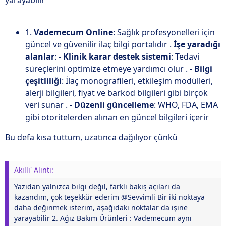
yarayabilir
1.
Vademecum Online
: Sağlık profesyonelleri için
güncel ve güvenilir ilaç bilgi portalıdır .
İşe yaradığı
alanlar
: -
Klinik karar destek sistemi
: Tedavi
süreçlerini optimize etmeye yardımcı olur . -
Bilgi
çeşitliliği
: İlaç monografileri, etkileşim modülleri,
alerji bilgileri, fiyat ve barkod bilgileri gibi birçok
veri sunar . -
Düzenli güncelleme
: WHO, FDA, EMA
gibi otoritelerden alınan en güncel bilgileri içerir
Bu defa kısa tuttum, uzatınca dağılıyor çünkü
Akilli' Alıntı:
Yazıdan yalnızca bilgi değil, farklı bakış açıları da
kazandım, çok teşekkür ederim @Sevvimli Bir iki noktaya
daha değinmek isterim, aşağıdaki noktalar da işine
yarayabilir 2. Ağız Bakım Ürünleri : Vademecum aynı