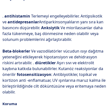
.
antihistamin
Terlemeyi engelleyebilirler. Antipsikotik
ve
antidepresanlar
Antiparkinsonyalıların yanı sıra kan
basıncını düşürebilir.
Anksiytik
Ve miorilassanlar daha
fazla tükenmeye, baş dönmesine neden olabilir veya
solunum problemlerini ağırlaştırabilir.
Beta-blokerler
Ve vazodilatörler vücudun ısıyı dağıtma
yeteneğini etkileyerek hipotansiyon ve dehidrasyon
riskini artırabilir. .
diüretikler
Aşırı sıvı ve elektrolit
kaybına katkıda bulunabilirler. Kutanöz reaksiyonlar da
önerilir
fotosensitizasyon
: Antibiyotikler, topikal ve
kortizon anti -enflamatuar, UV ışınlarına maruz kalma ile
birleştirildiğinde cilt döküntüsüne veya eritemaya neden
olabilir.
Koruma