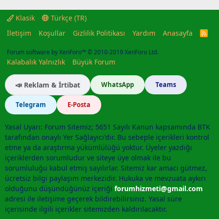
Klasik
Türkçe (TR)
İletişim
Koşullar
Gizlilik Politikası
Yardım
Anasayfa
R
S
S
Forum software by XenForo™
© 2010-2019 XenForo Ltd.
Kalabalık Yalnızlık
Büyük Forum
📣 Reklam & İrtibat
WhatsApp
Teams
Telegram
E-Posta
Yasal Uyarı: Forum Sitemiz; 5651 Sayılı Kanun kapsamında BTK
tarafından onaylı Yer Sağlayıcı'dır. Bu sebeple içerikleri kontrol
etme ya da araştırma yükümlülüğü yoktur. Üyeler yazdığı
içeriklerden sorumludur ve siteye üye olmak ile bu
sorumluluğu kabul etmiş sayılırlar. Sitemiz kar amacı gütmez,
ücretsiz bilgi paylaşım merkezidir. Hukuka ve mevzuata aykırı
olduğunu düşündüğünüz içeriği
forumhizmeti@gmail.com
adresi ile iletişime geçerek bildirebilirsiniz. Yasal süre
içerisinde ilgili içerikler sitemizden kaldırılacaktır.