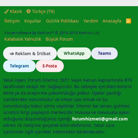
Klasik
Türkçe (TR)
İletişim
Koşullar
Gizlilik Politikası
Yardım
Anasayfa
R
S
S
Forum software by XenForo™
© 2010-2019 XenForo Ltd.
Kalabalık Yalnızlık
Büyük Forum
📣 Reklam & İrtibat
WhatsApp
Teams
Telegram
E-Posta
Yasal Uyarı: Forum Sitemiz; 5651 Sayılı Kanun kapsamında BTK
tarafından onaylı Yer Sağlayıcı'dır. Bu sebeple içerikleri kontrol
etme ya da araştırma yükümlülüğü yoktur. Üyeler yazdığı
içeriklerden sorumludur ve siteye üye olmak ile bu
sorumluluğu kabul etmiş sayılırlar. Sitemiz kar amacı gütmez,
ücretsiz bilgi paylaşım merkezidir. Hukuka ve mevzuata aykırı
olduğunu düşündüğünüz içeriği
forumhizmeti@gmail.com
adresi ile iletişime geçerek bildirebilirsiniz. Yasal süre
içerisinde ilgili içerikler sitemizden kaldırılacaktır.